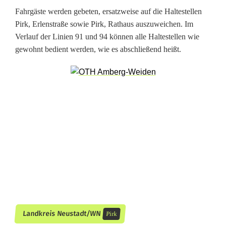
e
Fahrgäste werden gebeten, ersatzweise auf die Haltestellen
n
Pirk, Erlenstraße sowie Pirk, Rathaus auszuweichen. Im
Verlauf der Linien 91 und 94 können alle Haltestellen wie
s
gewohnt bedient werden, wie es abschließend heißt.
t
ä
d
t
e
r
S
t
Landkreis Neustadt/WN
Pirk
r