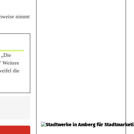
inweise nimmt
 „Die
“ Weitere
eifel die