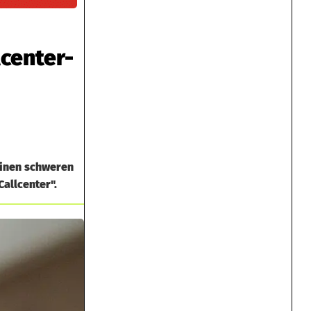
lcenter-
einen schweren
Callcenter".