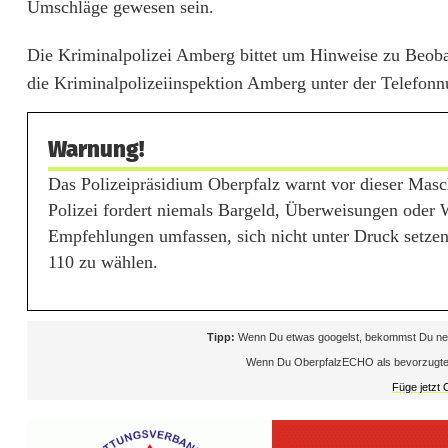
Umschläge gewesen sein.
C
Die Kriminalpolizei Amberg bittet um Hinweise zu Beob
a
die Kriminalpolizeiinspektion Amberg unter der Telefo
l
l
Warnung!
c
Das Polizeipräsidium Oberpfalz warnt vor dieser Masc
Polizei fordert niemals Bargeld, Überweisungen oder
e
Empfehlungen umfassen, sich nicht unter Druck setzen
n
110 zu wählen.
t
e
Tipp:
Wenn Du etwas googelst, bekommst Du neb
Wenn Du OberpfalzECHO als bevorzugte Que
r
Füge jetzt
: