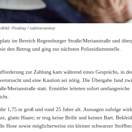
lbild: Pixabay / sabinevanerp
kplatz im Bereich Regensburger Straße/Merianstraße und über
 sie den Betrug und ging zur nächsten Polizeidienststelle.
ufforderung zur Zahlung kam während eines Gesprächs, in de
 verursacht und eine Kaution sei nötig. Die Übergabe fand zw
e/Merianstraße statt. Ermittler leiteten sofort umfangreiche
cht.
hr 1,75 m groß und rund 25 Jahre alt. Aussagen zufolge wirk
e, glatte Haare; er trug keine Brille und keinen Bart. Bekle
lle Hose sowie möglicherweise ein kleiner schwarzer Stoffbe