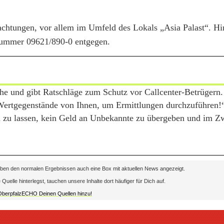
achtungen, vor allem im Umfeld des Lokals „Asia Palast“. H
nnummer 09621/890-0 entgegen.
he und gibt Ratschläge zum Schutz vor Callcenter-Betrügern.
 Wertgegenstände von Ihnen, um Ermittlungen durchzuführen!
 zu lassen, kein Geld an Unbekannte zu übergeben und im Zw
en den normalen Ergebnissen auch eine Box mit aktuellen News angezeigt.
lle hinterlegst, tauchen unsere Inhalte dort häufiger für Dich auf.
 OberpfalzECHO Deinen Quellen hinzu!