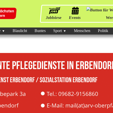
Jobbörse
Events
Wer
e
Blaulicht
Buntes
Sport
Menschen
Politik