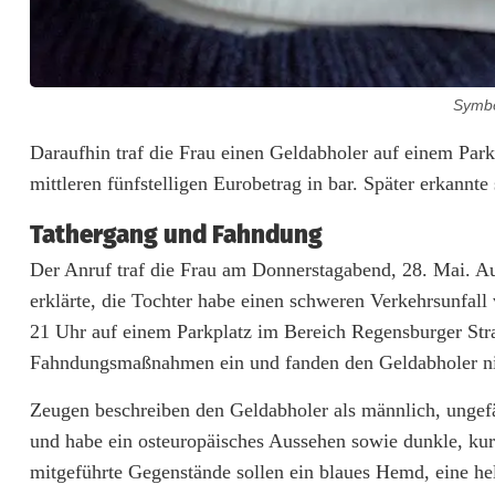
Symbo
R
Daraufhin traf die Frau einen Geldabholer auf einem Par
mittleren fünfstelligen Eurobetrag in bar. Später erkannte
u
Tathergang und Fahndung
s
Der Anruf traf die Frau am Donnerstagabend, 28. Mai. A
s
erklärte, die Tochter habe einen schweren Verkehrsunfall
i
21 Uhr auf einem Parkplatz im Bereich Regensburger Straß
s
Fahndungsmaßnahmen ein und fanden den Geldabholer ni
c
Zeugen beschreiben den Geldabholer als männlich, ungefä
und habe ein osteuropäisches Aussehen sowie dunkle, kurz
h
mitgeführte Gegenstände sollen ein blaues Hemd, eine he
e