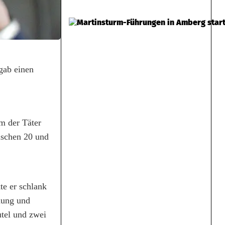
gab einen
m der Täter
ischen 20 und
te er schlank
idung und
utel und zwei