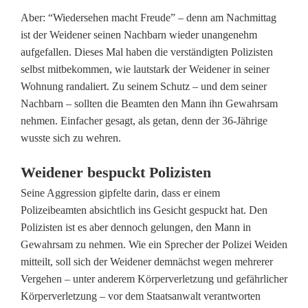
,
Aber: “Wiedersehen macht Freude” – denn am Nachmittag
S
ist der Weidener seinen Nachbarn wieder unangenehm
aufgefallen. Dieses Mal haben die verständigten Polizisten
p
selbst mitbekommen, wie lautstark der Weidener in seiner
u
Wohnung randaliert. Zu seinem Schutz – und dem seiner
Nachbarn – sollten die Beamten den Mann ihn Gewahrsam
c
nehmen. Einfacher gesagt, als getan, denn der 36-Jährige
wusste sich zu wehren.
k
e
Weidener bespuckt Polizisten
u
Seine Aggression gipfelte darin, dass er einem
Polizeibeamten absichtlich ins Gesicht gespuckt hat. Den
n
Polizisten ist es aber dennoch gelungen, den Mann in
d
Gewahrsam zu nehmen. Wie ein Sprecher der Polizei Weiden
mitteilt, soll sich der Weidener demnächst wegen mehrerer
m
Vergehen – unter anderem Körperverletzung und gefährlicher
i
Körperverletzung – vor dem Staatsanwalt verantworten