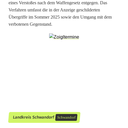
D
eines Verstoßes nach dem Waffengesetz entgegen. Das
Verfahren umfasst die in der Anzeige geschilderten
u
Übergriffe im Sommer 2025 sowie den Umgang mit dem
r
verbotenen Gegenstand.
c
h
s
u
c
h
u
n
Landkreis Schwandorf
Schwandorf
g