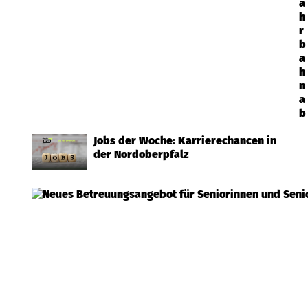
a
h
r
b
a
h
n
a
b
Jobs der Woche: Karrierechancen in
der Nordoberpfalz