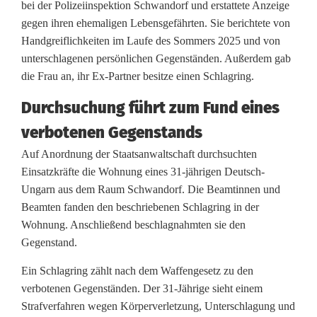
c
bei der Polizeiinspektion Schwandorf und erstattete Anzeige
gegen ihren ehemaligen Lebensgefährten. Sie berichtete von
h
Handgreiflichkeiten im Laufe des Sommers 2025 und von
l
unterschlagenen persönlichen Gegenständen. Außerdem gab
die Frau an, ihr Ex-Partner besitze einen Schlagring.
a
g
Durchsuchung führt zum Fund eines
verbotenen Gegenstands
r
Auf Anordnung der Staatsanwaltschaft durchsuchten
i
Einsatzkräfte die Wohnung eines 31-jährigen Deutsch-
n
Ungarn aus dem Raum Schwandorf. Die Beamtinnen und
Beamten fanden den beschriebenen Schlagring in der
g
Wohnung. Anschließend beschlagnahmten sie den
b
Gegenstand.
e
Ein Schlagring zählt nach dem Waffengesetz zu den
verbotenen Gegenständen. Der 31-Jährige sieht einem
i
Strafverfahren wegen Körperverletzung, Unterschlagung und