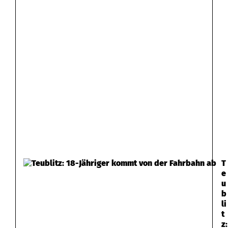
T
e
u
b
li
t
z: