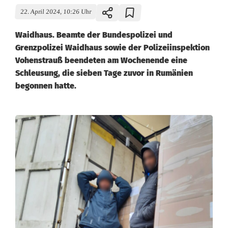
22. April 2024, 10:26 Uhr
Waidhaus. Beamte der Bundespolizei und
Grenzpolizei Waidhaus sowie der Polizeiinspektion
Vohenstrauß beendeten am Wochenende eine
Schleusung, die sieben Tage zuvor in Rumänien
begonnen hatte.
S
c
h
l
e
u