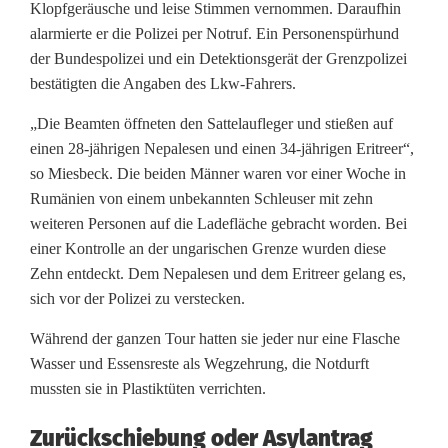
Klopfgeräusche und leise Stimmen vernommen. Daraufhin
e
alarmierte er die Polizei per Notruf. Ein Personenspürhund
der Bundespolizei und ein Detektionsgerät der Grenzpolizei
a
bestätigten die Angaben des Lkw-Fahrers.
u
„Die Beamten öffneten den Sattelaufleger und stießen auf
n
einen 28-jährigen Nepalesen und einen 34-jährigen Eritreer“,
so Miesbeck. Die beiden Männer waren vor einer Woche in
d
Rumänien von einem unbekannten Schleuser mit zehn
N
weiteren Personen auf die Ladefläche gebracht worden. Bei
einer Kontrolle an der ungarischen Grenze wurden diese
e
Zehn entdeckt. Dem Nepalesen und dem Eritreer gelang es,
p
sich vor der Polizei zu verstecken.
a
Während der ganzen Tour hatten sie jeder nur eine Flasche
Wasser und Essensreste als Wegzehrung, die Notdurft
l
mussten sie in Plastiktüten verrichten.
e
Zurückschiebung oder Asylantrag