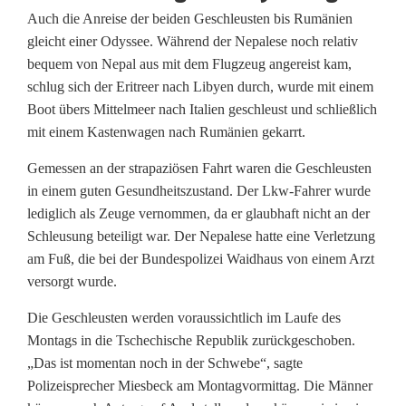
n
Auch die Anreise der beiden Geschleusten bis Rumänien
d
gleicht einer Odyssee. Während der Nepalese noch relativ
bequem von Nepal aus mit dem Flugzeug angereist kam,
e
schlug sich der Eritreer nach Libyen durch, wurde mit einem
t
Boot übers Mittelmeer nach Italien geschleust und schließlich
mit einem Kastenwagen nach Rumänien gekarrt.
i
Gemessen an der strapaziösen Fahrt waren die Geschleusten
n
in einem guten Gesundheitszustand. Der Lkw-Fahrer wurde
W
lediglich als Zeuge vernommen, da er glaubhaft nicht an der
Schleusung beteiligt war. Der Nepalese hatte eine Verletzung
a
am Fuß, die bei der Bundespolizei Waidhaus von einem Arzt
i
versorgt wurde.
d
Die Geschleusten werden voraussichtlich im Laufe des
Montags in die Tschechische Republik zurückgeschoben.
h
„Das ist momentan noch in der Schwebe“, sagte
a
Polizeisprecher Miesbeck am Montagvormittag. Die Männer