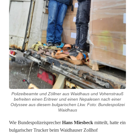
s
u
n
g
a
u
s
E
Polizeibeamte und Zöllner aus Waidhaus und Vohenstrauß
r
befreiten einen Eritreer und einen Nepalesen nach einer
Odyssee aus diesem bulgarischen Lkw. Foto: Bundespolizei
i
Waidhaus
t
Wie Bundespolizeisprecher
Hans Miesbeck
mitteilt, hatte ein
bulgarischer Trucker beim Waidhauser Zollhof
r