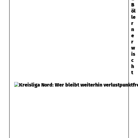
B
öl
le
r
n
e
r
w
is
c
h
t