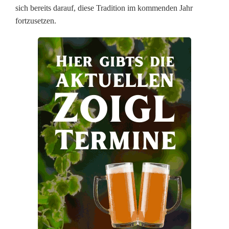
sich bereits darauf, diese Tradition im kommenden Jahr
D
fortzusetzen.
u
m
b
ä
c
h
e
r
W
a
l