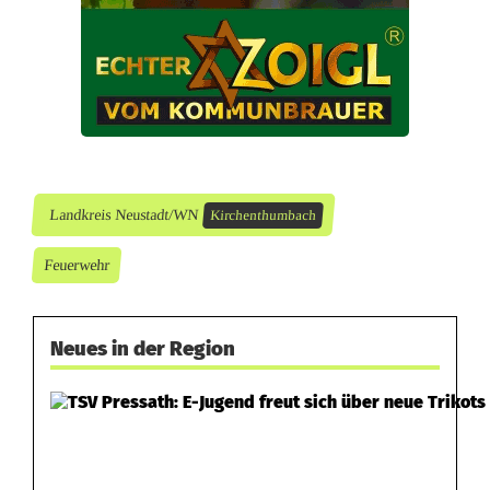
d
z
a
u
b
Landkreis Neustadt/WN
Kirchenthumbach
e
Feuerwehr
r
–
Neues in der Region
Ü
b
e