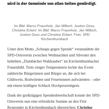
wird in der Gemeinde von allen Seiten gewürdigt.
S
Im Bild: Marco Fraunholz, Jan Wiltsch, Justion Goss,
c
Christine Eckert. Im Bild: Marco Fraunholz, Jan Wiltsch,
Justion Goss und Christine Eckert. Foto: SPD
h
Kirchenthumbach
n
Unter dem Motto „Schnaps gegen Spende“ veranstaltete der
SPD-Ortsverein zwischen Weihnachten und Silvester den
a
beliebten „Dumbächer Waldzauber“ im Kirchenthumbacher
p
Frauenbild. Trotz eisiger Temperaturen lockte das Event
zahlreiche Bürgerinnen und Bürger an, die sich bei
s
Glühwein, Bratwürsten und Feuertonnen aufwärmten – oder
g
mit einem kräftigen Schluck Hochprozentigem.
e
Dank der großzügigen Spendenbereitschaft konnte der SPD-
Ortsverein nun eine erfreuliche Summe an den First
g
Responder in Kirchenthumbach überreichen:
Christine