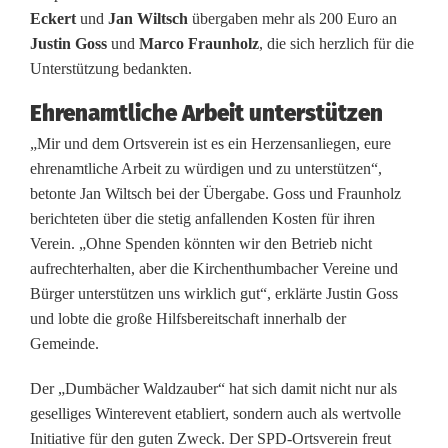
e
Eckert
und
Jan Wiltsch
übergaben mehr als 200 Euro an
Justin Goss
und
Marco Fraunholz
, die sich herzlich für die
n
Unterstützung bedankten.
S
Ehrenamtliche Arbeit unterstützen
p
„Mir und dem Ortsverein ist es ein Herzensanliegen, eure
e
ehrenamtliche Arbeit zu würdigen und zu unterstützen“,
betonte Jan Wiltsch bei der Übergabe. Goss und Fraunholz
n
berichteten über die stetig anfallenden Kosten für ihren
Verein. „Ohne Spenden könnten wir den Betrieb nicht
d
aufrechterhalten, aber die Kirchenthumbacher Vereine und
e
Bürger unterstützen uns wirklich gut“, erklärte Justin Goss
und lobte die große Hilfsbereitschaft innerhalb der
b
Gemeinde.
e
Der „Dumbächer Waldzauber“ hat sich damit nicht nur als
i
geselliges Winterevent etabliert, sondern auch als wertvolle
m
Initiative für den guten Zweck. Der SPD-Ortsverein freut