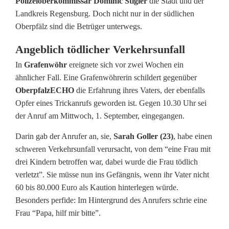
Polizeioberkommissar Dominic Stigler
die Stadt und der
h
Landkreis Regensburg. Doch nicht nur in der südlichen
o
Oberpfälz sind die Betrüger unterwegs.
c
Angeblich tödlicher Verkehrsunfall
k
In
Grafenwöhr
ereignete sich vor zwei Wochen ein
ähnlicher Fall. Eine Grafenwöhrerin schildert gegenüber
a
OberpfalzECHO
die Erfahrung ihres Vaters, der ebenfalls
n
Opfer eines Trickanrufs geworden ist. Gegen 10.30 Uhr sei
der Anruf am Mittwoch, 1. September, eingegangen.
r
Darin gab der Anrufer an, sie,
Sarah Goller (23)
, habe einen
u
schweren Verkehrsunfall verursacht, von dem “eine Frau mit
f
drei Kindern betroffen war, dabei wurde die Frau tödlich
verletzt”. Sie müsse nun ins Gefängnis, wenn ihr Vater nicht
:
60 bis 80.000 Euro als Kaution hinterlegen würde.
G
Besonders perfide: Im Hintergrund des Anrufers schrie eine
Frau “Papa, hilf mir bitte”.
r