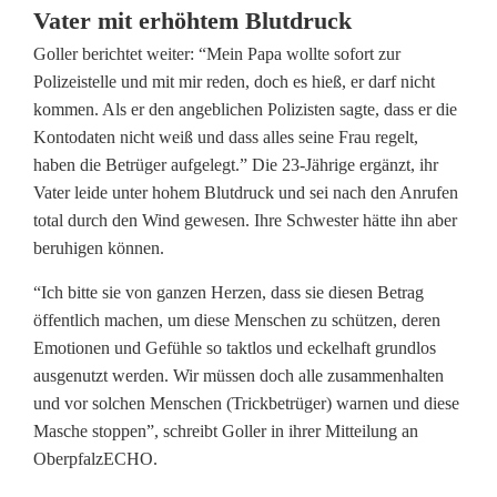
a
Vater mit erhöhtem Blutdruck
f
Goller berichtet weiter: “Mein Papa wollte sofort zur
Polizeistelle und mit mir reden, doch es hieß, er darf nicht
e
kommen. Als er den angeblichen Polizisten sagte, dass er die
Kontodaten nicht weiß und dass alles seine Frau regelt,
n
haben die Betrüger aufgelegt.” Die 23-Jährige ergänzt, ihr
w
Vater leide unter hohem Blutdruck und sei nach den Anrufen
total durch den Wind gewesen. Ihre Schwester hätte ihn aber
ö
beruhigen können.
h
“Ich bitte sie von ganzen Herzen, dass sie diesen Betrag
r
öffentlich machen, um diese Menschen zu schützen, deren
Emotionen und Gefühle so taktlos und eckelhaft grundlos
e
ausgenutzt werden. Wir müssen doch alle zusammenhalten
r
und vor solchen Menschen (Trickbetrüger) warnen und diese
Masche stoppen”, schreibt Goller in ihrer Mitteilung an
O
OberpfalzECHO.
p