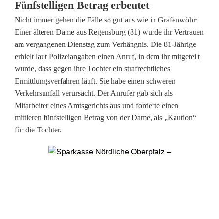
Fünfstelligen Betrag erbeutet
f
Nicht immer gehen die Fälle so gut aus wie in Grafenwöhr:
e
Einer älteren Dame aus Regensburg (81) wurde ihr Vertrauen
am vergangenen Dienstag zum Verhängnis. Die 81-Jährige
r
erhielt laut Polizeiangaben einen Anruf, in dem ihr mitgeteilt
v
wurde, dass gegen ihre Tochter ein strafrechtliches
Ermittlungsverfahren läuft. Sie habe einen schweren
o
Verkehrsunfall verursacht. Der Anrufer gab sich als
n
Mitarbeiter eines Amtsgerichts aus und forderte einen
mittleren fünfstelligen Betrag von der Dame, als „Kaution“
B
für die Tochter.
e
t
r
ü
g