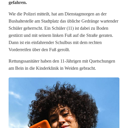
gefahren.
h
ü
Wie die Polizei mitteilt, hat am Dienstagmorgen an der
Bushaltestelle am Stadtplatz das übliche Gedränge wartender
l
Schüler geherrscht. Ein Schüler (11) ist dabei zu Boden
e
gestürzt und mit seinem linken Fuß auf die Straße geraten.
Dann ist ein einfahrender Schulbus mit dem rechten
r
Vorderreifen über den Fuß gerollt.
(
Rettungssanitäter haben den 11-Jährigen mit Quetschungen
1
am Bein in die Kinderklinik in Weiden gebracht.
1
)
b
e
i