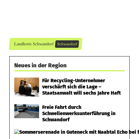
ä
n
g
e
Landkreis Schwandorf
Schwandorf
r
Neues in der Region
o
r
Für Recycling-Unternehmer
verschärft sich die Lage –
i
Staatsanwalt will sechs Jahre Haft
e
Freie Fahrt durch
n
Schwellenwerksunterführung in
Schwandorf
t
i