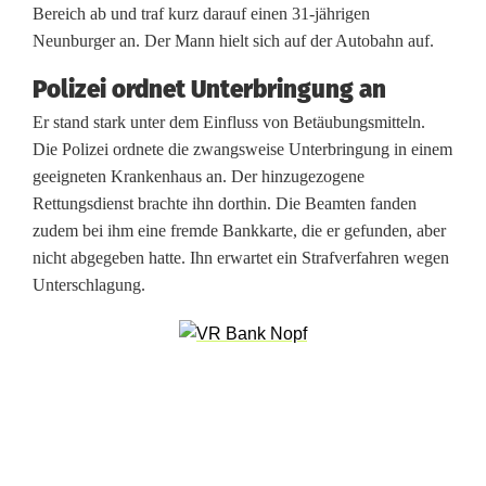
Bereich ab und traf kurz darauf einen 31-jährigen
h
Neunburger an. Der Mann hielt sich auf der Autobahn auf.
w
Polizei ordnet Unterbringung an
a
Er stand stark unter dem Einfluss von Betäubungsmitteln.
n
Die Polizei ordnete die zwangsweise Unterbringung in einem
geeigneten Krankenhaus an. Der hinzugezogene
d
Rettungsdienst brachte ihn dorthin. Die Beamten fanden
o
zudem bei ihm eine fremde Bankkarte, die er gefunden, aber
nicht abgegeben hatte. Ihn erwartet ein Strafverfahren wegen
r
Unterschlagung.
f
F
u
ß
g