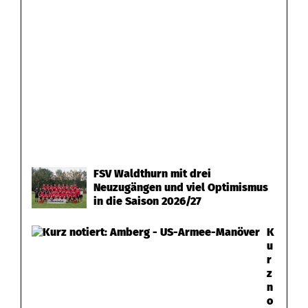
FSV Waldthurn mit drei
Neuzugängen und viel Optimismus
in die Saison 2026/27
K
u
r
z
n
o