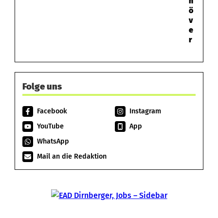
n
ö
v
e
r
Folge uns
Facebook
Instagram
YouTube
App
WhatsApp
Mail an die Redaktion