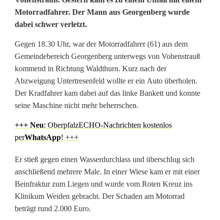
S
Motorradfahrer. Der Mann aus Georgenberg wurde
c
dabei schwer verletzt.
h
Gegen 18.30 Uhr, war der Motorradfahrer (61) aus dem
w
Gemeindebereich Georgenberg unterwegs von Vohenstrauß
kommend in Richtung Waldthurn. Kurz nach der
e
Abzweigung Untertresenfeld wollte er ein Auto überholen.
r
Der Kradfahrer kam dabei auf das linke Bankett und konnte
seine Maschine nicht mehr beherrschen.
e
+++ N
eu
: OberpfalzECHO-Nachrichten kostenlos
r
per
WhatsApp
! +++
M
Er stieß gegen einen Wasserdurchlass und überschlug sich
o
anschließend mehrere Male. In einer Wiese kam er mit einer
Beinfraktur zum Liegen und wurde vom Roten Kreuz ins
t
Klinikum Weiden gebracht. Der Schaden am Motorrad
o
beträgt rund 2.000 Euro.