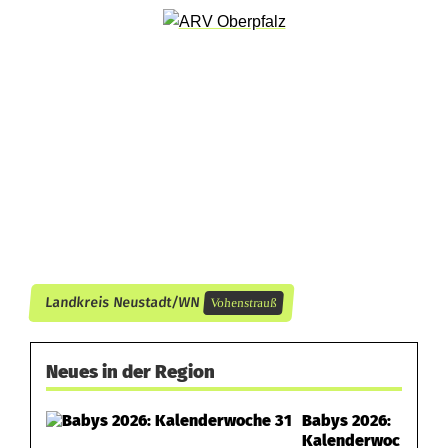
r
r
a
d
u
n
f
a
Landkreis Neustadt/WN
Vohenstrauß
l
l
Neues in der Region
Babys 2026:
Kalenderwoc