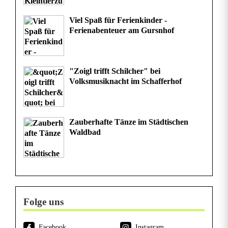
s
Viel Spaß für Ferienkinder -
g
Ferienabenteuer am Gursnhof
e
r
"Zoigl trifft Schilcher" bei
Volksmusiknacht im Schafferhof
ä
t
Zauberhafte Tänze im Städtischen
e
Waldbad
n
Folge uns
Facebook
Instagram