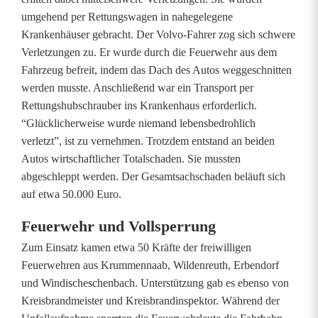
umgehend per Rettungswagen in nahegelegene
a
Krankenhäuser gebracht. Der Volvo-Fahrer zog sich schwere
a
Verletzungen zu. Er wurde durch die Feuerwehr aus dem
Fahrzeug befreit, indem das Dach des Autos weggeschnitten
b
werden musste. Anschließend war ein Transport per
f
Rettungshubschrauber ins Krankenhaus erforderlich.
“Glücklicherweise wurde niemand lebensbedrohlich
o
verletzt”, ist zu vernehmen. Trotzdem entstand an beiden
r
Autos wirtschaftlicher Totalschaden. Sie mussten
abgeschleppt werden. Der Gesamtsachschaden beläuft sich
d
auf etwa 50.000 Euro.
e
Feuerwehr und Vollsperrung
r
Zum Einsatz kamen etwa 50 Kräfte der freiwilligen
t
Feuerwehren aus Krummennaab, Wildenreuth, Erbendorf
und Windischeschenbach. Unterstützung gab es ebenso von
E
Kreisbrandmeister und Kreisbrandinspektor. Während der