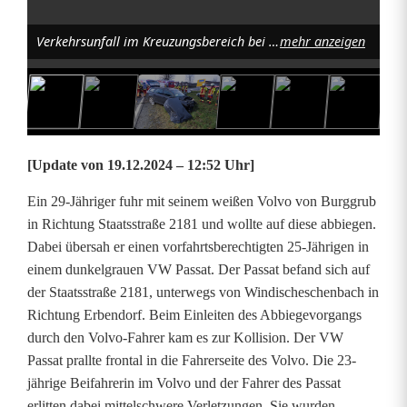
l
Verkehrsunfall im Kreuzungsbereich bei Burggrub. Foto: News5
mehr anzeigen
b
e
i
K
[Update von 19.12.2024 – 12:52 Uhr]
r
Ein 29-Jähriger fuhr mit seinem weißen Volvo von Burggrub
in Richtung Staatsstraße 2181 und wollte auf diese abbiegen.
u
Dabei übersah er einen vorfahrtsberechtigten 25-Jährigen in
m
einem dunkelgrauen VW Passat. Der Passat befand sich auf
der Staatsstraße 2181, unterwegs von Windischeschenbach in
m
Richtung Erbendorf. Beim Einleiten des Abbiegevorgangs
e
durch den Volvo-Fahrer kam es zur Kollision. Der VW
Passat prallte frontal in die Fahrerseite des Volvo. Die 23-
n
jährige Beifahrerin im Volvo und der Fahrer des Passat
n
erlitten dabei mittelschwere Verletzungen. Sie wurden