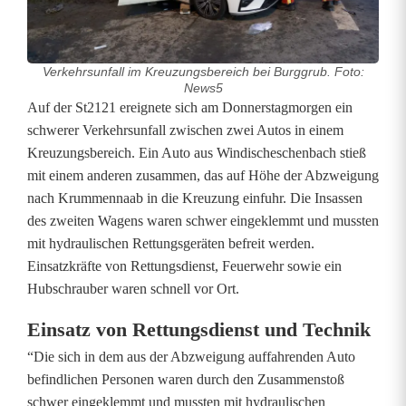
Verkehrsunfall im Kreuzungsbereich bei Burggrub. Foto:
News5
[
Auf der St2121 ereignete sich am Donnerstagmorgen ein
schwerer Verkehrsunfall zwischen zwei Autos in einem
U
Kreuzungsbereich. Ein Auto aus Windischeschenbach stieß
mit einem anderen zusammen, das auf Höhe der Abzweigung
p
nach Krummennaab in die Kreuzung einfuhr. Die Insassen
d
des zweiten Wagens waren schwer eingeklemmt und mussten
mit hydraulischen Rettungsgeräten befreit werden.
a
Einsatzkräfte von Rettungsdienst, Feuerwehr sowie ein
t
Hubschrauber waren schnell vor Ort.
e
Einsatz von Rettungsdienst und Technik
]
“Die sich in dem aus der Abzweigung auffahrenden Auto
befindlichen Personen waren durch den Zusammenstoß
S
schwer eingeklemmt und mussten mit hydraulischen