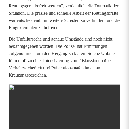
c
Rettungsgerät befreit werden”, verdeutlicht die Dramatik der
Situation. Die präzise und schnelle Arbeit der Rettungskräfte
h
war entscheidend, um weitere Schäden zu verhindern und die
w
Eingeklemmten zu befreien.
e
Die Unfallursache und genaue Umstände sind noch nicht
bekanntgegeben worden. Die Polizei hat Ermittlungen
r
aufgenommen, um den Hergang zu klären. Solche Unfälle
e
führen oft zu einer Intensivierung von Diskussionen über
Verkehrssicherheit und Präventionsmaßnahmen an
r
Kreuzungsbereichen.
U
n
f
a
l