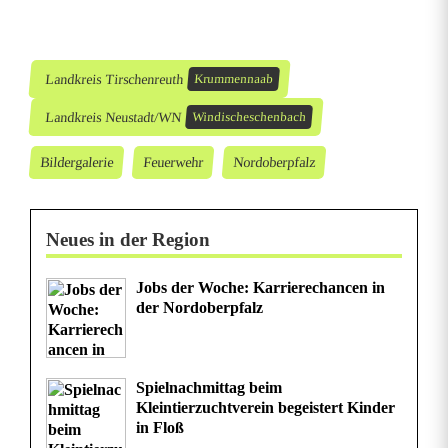
w
e
Landkreis Tirschenreuth
Krummennaab
r
Landkreis Neustadt/WN
Windischeschenbach
e
n
Bildergalerie
Feuerwehr
Nordoberpfalz
R
e
Neues in der Region
t
Jobs der Woche: Karrierechancen in
der Nordoberpfalz
t
u
n
Spielnachmittag beim
Kleintierzuchtverein begeistert Kinder
g
in Floß