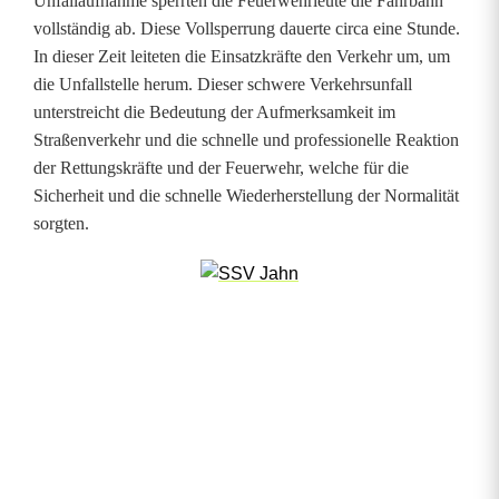
i
Unfallaufnahme sperrten die Feuerwehrleute die Fahrbahn
vollständig ab. Diese Vollsperrung dauerte circa eine Stunde.
n
In dieser Zeit leiteten die Einsatzkräfte den Verkehr um, um
s
die Unfallstelle herum. Dieser schwere Verkehrsunfall
unterstreicht die Bedeutung der Aufmerksamkeit im
a
Straßenverkehr und die schnelle und professionelle Reaktion
t
der Rettungskräfte und der Feuerwehr, welche für die
Sicherheit und die schnelle Wiederherstellung der Normalität
z
sorgten.
v
o
n
s
c
h