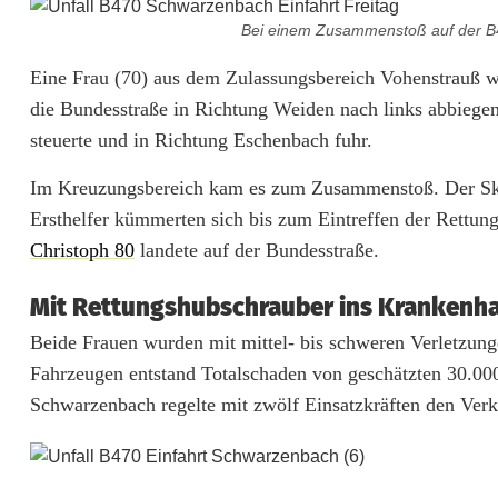
h
Bei einem Zusammenstoß auf der B4
w
Eine Frau (70) aus dem Zulassungsbereich Vohenstrauß 
e
die Bundesstraße in Richtung Weiden nach links abbiegen
r
steuerte und in Richtung Eschenbach fuhr.
e
Im Kreuzungsbereich kam es zum Zusammenstoß. Der Skod
r
Ersthelfer kümmerten sich bis zum Eintreffen der Rettun
Christoph 80
landete auf der Bundesstraße.
V
e
Mit Rettungshubschrauber ins Krankenh
Beide Frauen wurden mit mittel- bis schweren Verletzun
r
Fahrzeugen entstand Totalschaden von geschätzten 30.000
k
Schwarzenbach regelte mit zwölf Einsatzkräften den Verk
e
h