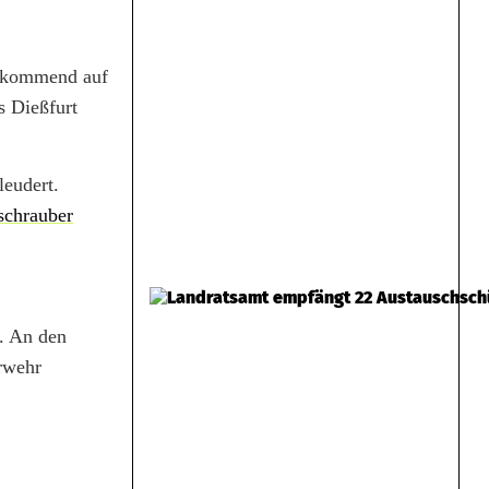
h kommend auf
s Dießfurt
eudert.
schrauber
. An den
rwehr