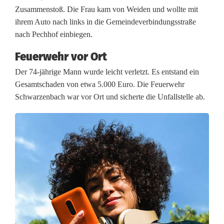
Zusammenstoß. Die Frau kam von Weiden und wollte mit
u
ihrem Auto nach links in die Gemeindeverbindungsstraße
t
nach Pechhof einbiegen.
m
Feuerwehr vor Ort
i
Der 74-jährige Mann wurde leicht verletzt. Es entstand ein
Gesamtschaden von etwa 5.000 Euro. Die Feuerwehr
t
Schwarzenbach war vor Ort und sicherte die Unfallstelle ab.
L
e
i
c
h
t
k