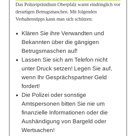
o
Das Polizeipräsidium Oberpfalz warnt eindringlich vor
derartigen Betrugsmaschen. Mit folgenden
a
Verhaltenstipps kann man sich schützen:
n
Klären Sie ihre Verwandten und
B
Bekannten über die gängigen
e
Betrugsmaschen auf!
t
Lassen Sie sich am Telefon nicht
unter Druck setzen! Legen Sie auf,
r
wenn Ihr Gesprächspartner Geld
ü
fordert!
g
Die Polizei oder sonstige
Amtspersonen bitten Sie nie um
e
finanzielle Informationen oder die
r
Aushändigung von Bargeld oder
Wertsachen!