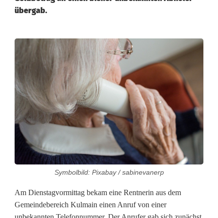
übergab.
S
e
n
i
o
r
i
Symbolbild: Pixabay / sabinevanerp
n
Am Dienstagvormittag bekam eine Rentnerin aus dem
ü
Gemeindebereich Kulmain einen Anruf von einer
b
unbekannten Telefonnummer. Der Anrufer gab sich zunächst