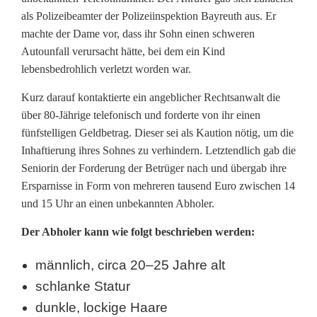
als Polizeibeamter der Polizeiinspektion Bayreuth aus. Er
e
machte der Dame vor, dass ihr Sohn einen schweren
r
Autounfall verursacht hätte, bei dem ein Kind
lebensbedrohlich verletzt worden war.
g
Kurz darauf kontaktierte ein angeblicher Rechtsanwalt die
i
über 80-Jährige telefonisch und forderte von ihr einen
b
fünfstelligen Geldbetrag. Dieser sei als Kaution nötig, um die
Inhaftierung ihres Sohnes zu verhindern. Letztendlich gab die
t
Seniorin der Forderung der Betrüger nach und übergab ihre
m
Ersparnisse in Form von mehreren tausend Euro zwischen 14
und 15 Uhr an einen unbekannten Abholer.
e
Der Abholer kann wie folgt beschrieben werden:
h
r
männlich, circa 20–25 Jahre alt
schlanke Statur
e
dunkle, lockige Haare
r