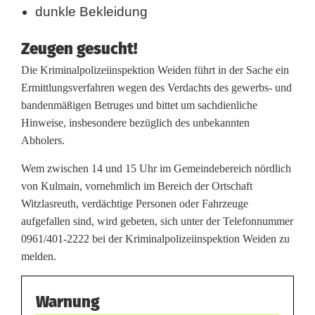
dunkle Bekleidung
e
Zeugen gesucht!
t
Die Kriminalpolizeiinspektion Weiden führt in der Sache ein
a
Ermittlungsverfahren wegen des Verdachts des gewerbs- und
u
bandenmäßigen Betruges und bittet um sachdienliche
Hinweise, insbesondere bezüglich des unbekannten
s
Abholers.
e
Wem zwischen 14 und 15 Uhr im Gemeindebereich nördlich
n
von Kulmain, vornehmlich im Bereich der Ortschaft
Witzlasreuth, verdächtige Personen oder Fahrzeuge
d
aufgefallen sind, wird gebeten, sich unter der Telefonnummer
E
0961/401-2222 bei der Kriminalpolizeiinspektion Weiden zu
melden.
u
r
Warnung