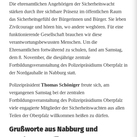
s
Die ehrenamtlichen Angehörigen der Sicherheitswacht
w
stärken durch ihre sichtbare Präsenz im öffentlichen Raum
das Sicherheitsgefühl der Bürgerinnen und Bürger. Sie leben
a
Zivilcourage und hören hin, wo andere weghören. Für eine
c
funktionierende Gesellschaft brauchen wir diese
verantwortungsbewussten Menschen. Um die
h
Ehrenamtlichen fortwährend zu schulen, fand am Samstag,
dem 8. November, die diesjährige zentrale
t
Fortbildungsveranstaltung des Polizeipräsidiums Oberpfalz in
e
der Nordgauhalle in Nabburg statt.
r
Polizeipräsident
Thomas Schöniger
freute sich, am
r
vergangenen Samstag bei der zentralen
Fortbildungsveranstaltung des Polizeipräsidiums Oberpfalz
e
viele engagierte Mitglieder der Sicherheitswachten aus allen
Teilen der Oberpfalz willkommen heißen zu dürfen.
i
c
Grußworte aus Nabburg und