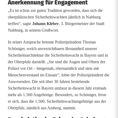
Anerkennung für Engagement
h
„Es ist schon zur guten Tradition geworden, dass sich die
t
oberpfälzischen Sicherheitswachten jährlich in Nabburg
1
treffen“, sagte
Johann Kleber
, 3. Bürgermeister der Stadt
Nabburg, in seinem Grußwort.
.
5
In seiner Ansprache betonte Polizeipräsident Thomas
Schöniger, welch unverzichtbaren Bestandteil unserer
0
Sicherheitsarchitektur die Sicherheitswacht in Bayern und in
0
der Oberpfalz darstellt. „Sie sind die Augen und Ohren der
Polizei vor Ort – bürgernah, ehrenamtlich und stets mit
A
Menschenverstand im Einsatz“, lobte der Polizeipräsident die
Anwesenden. Die seit über 30 Jahren bestehende
n
Sicherheitswacht in Bayern umfasst in diesem Jahr erstmals
g
mehr als 1.500 Angehörige. Besonders, so Schöniger, freue
er sich, dass die 1.500. Sicherheitswachtangehörige aus der
e
Oberpfalz, nämlich aus Amberg, stammt.
h