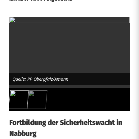
S
i
c
h
e
Quelle: PP Oberpfalz/Amann
r
h
e
i
Fortbildung der Sicherheitswacht in
t
Nabburg