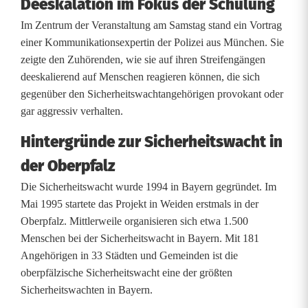
Deeskalation im Fokus der Schulung
ö
Im Zentrum der Veranstaltung am Samstag stand ein Vortrag
r
einer Kommunikationsexpertin der Polizei aus München. Sie
zeigte den Zuhörenden, wie sie auf ihren Streifengängen
i
deeskalierend auf Menschen reagieren können, die sich
g
gegenüber den Sicherheitswachtangehörigen provokant oder
gar aggressiv verhalten.
e
Hintergründe zur Sicherheitswacht in
b
der Oberpfalz
e
Die Sicherheitswacht wurde 1994 in Bayern gegründet. Im
i
Mai 1995 startete das Projekt in Weiden erstmals in der
F
Oberpfalz. Mittlerweile organisieren sich etwa 1.500
Menschen bei der Sicherheitswacht in Bayern. Mit 181
o
Angehörigen in 33 Städten und Gemeinden ist die
r
oberpfälzische Sicherheitswacht eine der größten
Sicherheitswachten in Bayern.
t