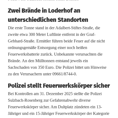
e
Zwei Brände in Loderhof an
s
unterschiedlichen Standorten
t
Die erste Tonne stand in der Adalbert-Stifter-Straße, die
zweite etwa 300 Meter Luftlinie entfernt in der Graf-
e
Gebhard-Straße. Ermittler führen beide Feuer auf die nicht
r
ordnungsgemäße Entsorgung einer noch heißen
Feuerwerksbatterie zurück. Unbekannte verursachten die
s
Brände. An den Mülltonnen entstand jeweils ein
o
Sachschaden von 350 Euro. Die Polizei bittet um Hinweise
zu den Verursachern unter 09661/8744-0.
r
Polizei stellt Feuerwerkskörper sicher
g
Bei Kontrollen am 31. Dezember 2025 stellte die Polizei
t
Sulzbach-Rosenberg zur Gefahrenabwehr diverse
f
Feuerwerkskörper sicher. Am Dultplatz zündeten ein 13-
Jähriger und ein 15-Jähriger Feuerwerkskörper der Kategorie
ü