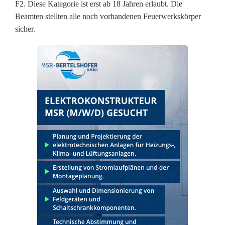
F2. Diese Kategorie ist erst ab 18 Jahren erlaubt. Die
r
Beamten stellten alle noch vorhandenen Feuerwerkskörper
sicher.
B
r
ä
n
d
e
u
n
d
K