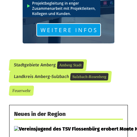
o
n
t
r
o
l
Stadtgebiete Amberg
Amberg Stadt
l
Landkreis Amberg-Sulzbach
Sulzbach-Rosenberg
e
Feuerwehr
n
i
Neues in der Region
n
S