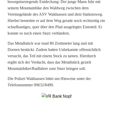
besorgniserregende Entdeckung: Der junge Mann fuhr mit
t
seinem Mountainbike den Waldweg zwischen dem
Vereinsgelände des ASV Waldsassen und dem Stationsweg.
a
Hierbei bemerkte er auf dem Weg gerade noch rechtzeitig ein
c
scharfkantiges, quer über den Pfad ausgelegtes Eisenteil. Er
konnte so noch einen Sturz verhindern.
h
e
Das Metallstück war rund 80 Zentimeter lang und mit
Dornen bestückt. Zudem hatten Unbekannte offensichtlich
l
versucht, das Teil mit einem Stock zu tarnen. Hierdurch
ergibt sich der Verdacht, dass das Metallstück gezielt
f
Mountainbiker/Radfahrer zum Sturz bringen soll.
a
Die Polizei Waldsassen bittet um Hinweise unter der
l
Telefonnummer 09632/8490.
l
e
f