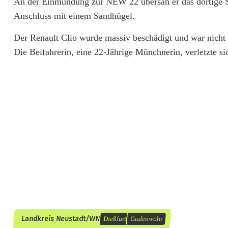
An der Einmündung zur NEW 22 übersah er das dortige St
p
Anschluss mit einem Sandhügel.
p
Der Renault Clio wurde massiv beschädigt und war nicht 
-
Die Beifahrerin, eine 22-Jährige Münchnerin, verletzte si
S
c
h
i
l
d
ü
b
Landkreis Neustadt/WN
Dießfurt
Grafenwöhr
e