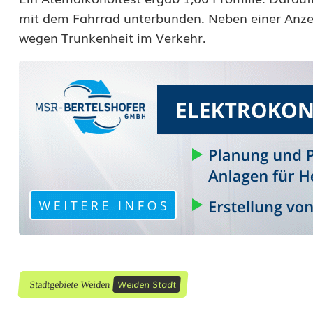
k
mit dem Fahrrad unterbunden. Neben einer Anzei
wegen Trunkenheit im Verkehr.
o
m
m
t
z
u
r
ü
c
k
Weiden Stadt
Stadtgebiete Weiden
z