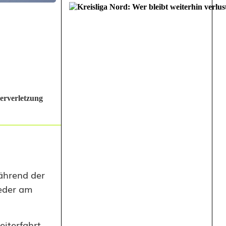
erverletzung
Während der
eder am
iterfahrt