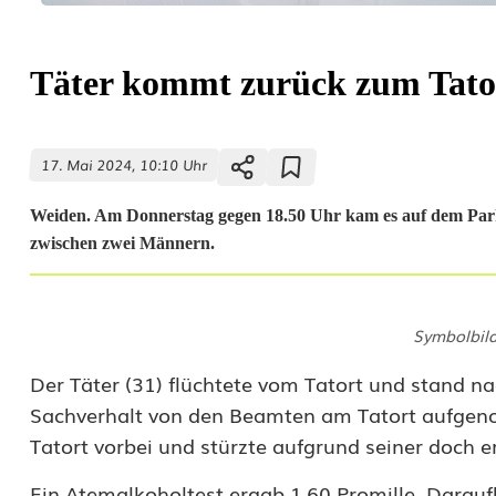
Täter kommt zurück zum Tator
17. Mai 2024, 10:10 Uhr
Weiden. Am Donnerstag gegen 18.50 Uhr kam es auf dem Park
zwischen zwei Männern.
T
Symbolbil
ä
Der Täter (31) flüchtete vom Tatort und stand n
t
Sachverhalt von den Beamten am Tatort aufgeno
e
Tatort vorbei und stürzte aufgrund seiner doch e
r
Ein Atemalkoholtest ergab 1,60 Promille. Darau