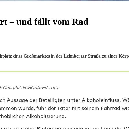
t – und fällt vom Rad
platz eines Großmarktes in der Leimberger Straße zu einer Körp
d: OberpfalzECHO/David Trott
ach Aussage der Beteiligten unter Alkoholeinfluss. 
mmen wurde, fuhr der Täter mit seinem Fahrrad wi
rheblichen Alkoholisierung.
fhin wurde eine Blutentnahme angeordnet und die We