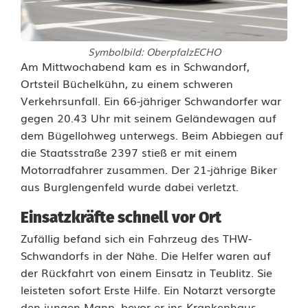
Symbolbild: OberpfalzECHO
T
Am Mittwochabend kam es in Schwandorf,
Ortsteil Büchelkühn, zu einem schweren
H
Verkehrsunfall. Ein 66-jähriger Schwandorfer war
gegen 20.43 Uhr mit seinem Geländewagen auf
W
dem Bügellohweg unterwegs. Beim Abbiegen auf
r
die Staatsstraße 2397 stieß er mit einem
Motorradfahrer zusammen. Der 21-jährige Biker
e
aus Burglengenfeld wurde dabei verletzt.
t
Einsatzkräfte schnell vor Ort
t
Zufällig befand sich ein Fahrzeug des THW-
e
Schwandorfs in der Nähe. Die Helfer waren auf
der Rückfahrt von einem Einsatz in Teublitz. Sie
t
leisteten sofort Erste Hilfe. Ein Notarzt versorgte
K
den jungen Mann, bevor er ins Krankenhaus