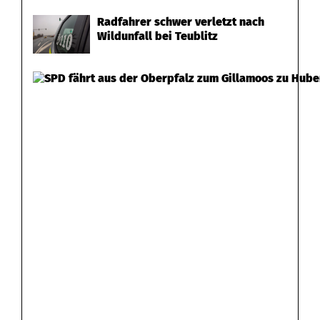
h
Radfahrer schwer verletzt nach
w
Wildunfall bei Teublitz
a
n
d
o
r
f