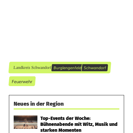
c
h
U
n
f
a
l
Burglengenfeld
Schwandorf
Landkreis Schwandorf
l
Feuerwehr
i
n
Neues in der Region
S
Top-Events der Woche:
c
Bühnenabende mit Witz, Musik und
starken Momenten