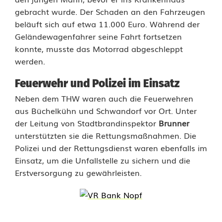
gebracht wurde. Der Schaden an den Fahrzeugen
r
beläuft sich auf etwa 11.000 Euro. Während der
a
Geländewagenfahrer seine Fahrt fortsetzen
konnte, musste das Motorrad abgeschleppt
d
werden.
f
Feuerwehr und Polizei im Einsatz
a
Neben dem THW waren auch die Feuerwehren
h
aus Büchelkühn und Schwandorf vor Ort. Unter
der Leitung von Stadtbrandinspektor
Brunner
r
unterstützten sie die Rettungsmaßnahmen. Die
e
Polizei und der Rettungsdienst waren ebenfalls im
Einsatz, um die Unfallstelle zu sichern und die
r
Erstversorgung zu gewährleisten.
n
a