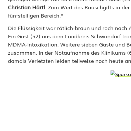
t
Christian Härtl
. Zum Wert des Rauschgifts in der 
t
fünfstelligen Bereich.”
l
Die Flüssigkeit war rötlich-braun und roch nach An
u
Ein Gast (52) aus dem Landkreis Schwandorf tra
MDMA-Intoxikation. Weitere sieben Gäste und Be
n
zusammen. In der Notaufnahme des Klinikums (6
g
damals Verletzten leiden teilweise noch heute an
s
e
r
f
o
l