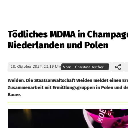
Tödliches MDMA in Champagne
Niederlanden und Polen
10. Oktober 2024, 11:19 Uhr
Von:
Christine Ascherl
Weiden. Die Staatsanwaltschaft Weiden meldet einen Erm
Zusammenarbeit mit Ermittlungsgruppen in Polen und den
Bauer.
T
ö