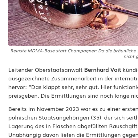
n
C
h
a
Reinste MDMA-Base statt Champagner: Da die bräunliche Flü
m
nicht 
p
Leitender Oberstaatsanwalt
Bernhard Voit
kündi
ausgezeichnete Zusammenarbeit in der internati
a
hervor: “Das klappt sehr, sehr gut. Hier funktion
g
preisgeben. Die Ermittlungen sind noch lange ni
n
Bereits im November 2023 war es zu einer erst
e
polnischen Staatsangehörigen (35), der sich seith
Lagerung des in Flaschen abgefüllten Rauschgift
r
Unabhängig davon liefen die Ermittlungen gegen 