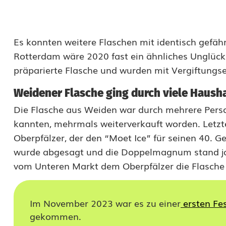
g
m
Es konnten weitere Flaschen mit identisch gefährl
i
Rotterdam wäre 2020 fast ein ähnliches Unglück p
t
präparierte Flasche und wurden mit Vergiftungs
d
Weidener Flasche ging durch viele Haush
e
Die Flasche aus Weiden war durch mehrere Perso
n
kannten, mehrmals weiterverkauft worden. Letzt
Oberpfälzer, der den “Moet Ice” für seinen 40. 
N
wurde abgesagt und die Doppelmagnum stand jah
i
vom Unteren Markt dem Oberpfälzer die Flasche f
e
d
Im November 2023 war es zu einer
ersten Fe
gekommen.
e