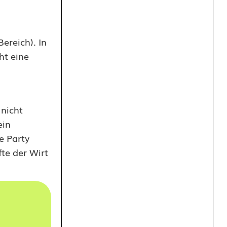
ereich). In
ht eine
 nicht
ein
e Party
te der Wirt