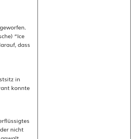
rgeworfen.
sche) “Ice
arauf, dass
tsitz in
rant konnte
rflüssigtes
der nicht
sanwalt