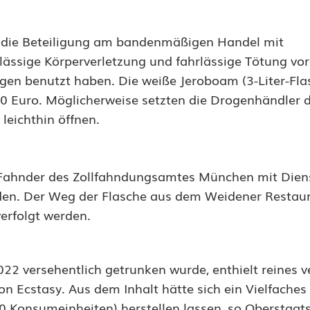
 die Beteiligung am bandenmäßigen Handel mit
lässige Körperverletzung und fahrlässige Tötung vo
ogen benutzt haben. Die weiße Jeroboam (3-Liter-Fla
0 Euro. Möglicherweise setzten die Drogenhändler d
leichthin öffnen.
e Fahnder des Zollfahndungsamtes München mit Diens
den. Der Weg der Flasche aus dem Weidener Restau
erfolgt werden.
22 versehentlich getrunken wurde, enthielt reines ve
 Ecstasy. Aus dem Inhalt hätte sich ein Vielfaches 
onsumeinheiten) herstellen lassen, so Oberstaat