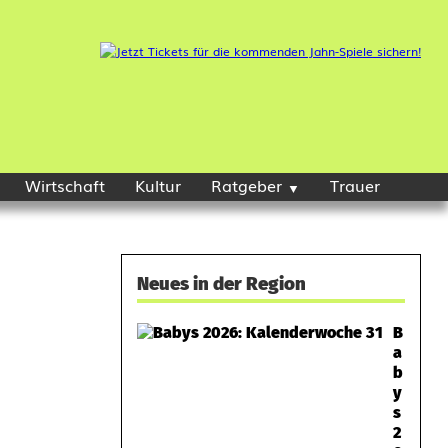
Wirtschaft
Kultur
Ratgeber
Trauer
Neues in der Region
B
a
b
y
s
2