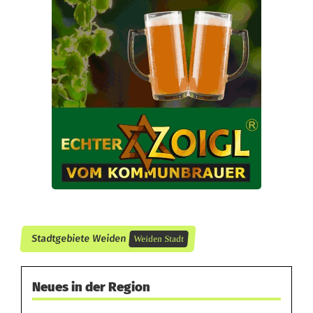
a
l
l
-
A
u
t
o
f
Stadtgebiete Weiden
Weiden Stadt
a
h
Neues in der Region
r