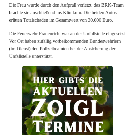
c
Die Frau wurde durch den Aufprall verletzt, das BRK-Team
brachte sie anschließend ins Klinikum. Die beiden Autos
h
erlitten Totalschaden im Gesamtwert von 30.000 Euro.
ä
Die Feuerwehr Frauenricht war an der Unfallstelle eingesetzt.
d
Vor Ort haben zufällig vorbeikommenden Bundeswehrlern
(im Dienst) den Polizeibeamten bei der Absicherung der
e
Unfallstelle unterstützt.
n
b
e
i
U
n
f