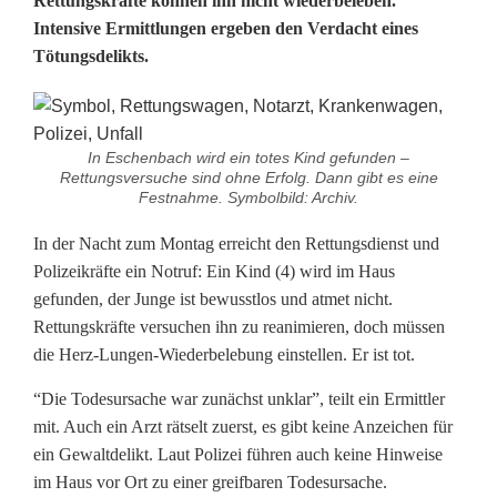
Rettungskräfte können ihn nicht wiederbeleben.
i
Intensive Ermittlungen ergeben den Verdacht eines
Tötungsdelikts.
n
d
(
In Eschenbach wird ein totes Kind gefunden –
Rettungsversuche sind ohne Erfolg. Dann gibt es eine
4
Festnahme. Symbolbild: Archiv.
)
In der Nacht zum Montag erreicht den Rettungsdienst und
t
Polizeikräfte ein Notruf: Ein Kind (4) wird im Haus
gefunden, der Junge ist bewusstlos und atmet nicht.
o
Rettungskräfte versuchen ihn zu reanimieren, doch müssen
t
die Herz-Lungen-Wiederbelebung einstellen. Er ist tot.
-
“Die Todesursache war zunächst unklar”, teilt ein Ermittler
mit. Auch ein Arzt rätselt zuerst, es gibt keine Anzeichen für
S
ein Gewaltdelikt. Laut Polizei führen auch keine Hinweise
t
im Haus vor Ort zu einer greifbaren Todesursache.