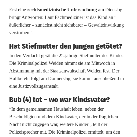
i
Erst eine
rechtsmedizinische Untersuchung
am Dienstag
bringt Antworten: Laut Fachmediziner ist das Kind an ”
e
äußerlicher – zunächst nicht sichtbarer – Gewalteinwirkung
f
verstorben”.
m
Hat Stiefmutter den Jungen getötet?
u
In den Verdacht gerät die 25-jährige Stiefmutter des Kindes.
Die Kriminalpolizei Weiden nimmt sie am Mittwoch in
t
Abstimmung mit der Staatsanwaltschaft Weiden fest. Der
t
Haftbefehl folgt am Donnerstag, sie kommt anschließend in
eine Justizvollzugsanstalt.
e
Bub (4) tot – wo war Kindsvater?
r
“In dem gemeinsamen Haushalt leben, neben der
i
Beschuldigten und dem Kindsvater, der in der fraglichen
n
Nacht nicht zugegen war, weitere Kinder”, teilt der
Polizeisprecher mit. Die Kriminalpolizei ermittelt, um den
H