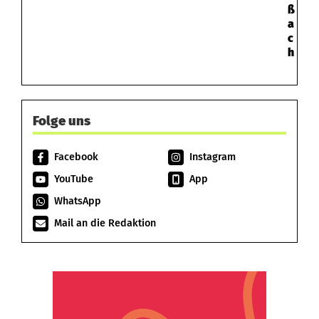
ß
a
c
h
Folge uns
Facebook
Instagram
YouTube
App
WhatsApp
Mail an die Redaktion