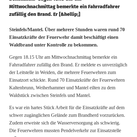
Mittwochnachmittag bemerkte ein Fahrradfahrer
zufällig den Brand. Er [&hellip;]
Ü
Steinfels/Mantel. Über mehrere Stunden waren rund 70
Einsatzkräfte der Feuerwehr damit beschäftigt einen
b
Waldbrand unter Kontrolle zu bekommen.
e
Gegen 18.15 Uhr am Mittwochnachmittag bemerkte ein
r
Fahrradfahrer zufällig den Brand. Er meldete es unverzüglich
der Leitstelle in Weiden, die mehrere Feuerwehren zum
7
Einsatzort schickte. Rund 70 Einsatzkräfte der Feuerwehren
0
Kaltenbrunn, Weiherhammer und Mantel eilten zu dem
Waldstück zwischen Steinfels und Mantel.
E
Es war ein hartes Stück Arbeit für die Einsatzkräfte auf dem
i
schwer zugänglichen Gelände zum Brandherd vorzurücken.
n
Zudem erweiste sich die Wasserversorgung als schwierig.
Die Feuerwehren mussten Pendelverkehr zur Einsatzstelle
s