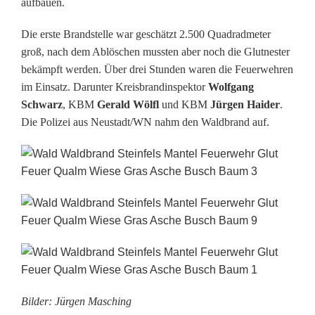
aufbauen.
a
Die erste Brandstelle war geschätzt 2.500 Quadradmeter
t
groß, nach dem Ablöschen mussten aber noch die Glutnester
bekämpft werden. Über drei Stunden waren die Feuerwehren
z
im Einsatz. Darunter Kreisbrandinspektor
Wolfgang
k
Schwarz
, KBM
Gerald Wölfl
und KBM
Jürgen Haider
.
Die Polizei aus Neustadt/WN nahm den Waldbrand auf.
r
ä
f
t
e
b
e
Bilder: Jürgen Masching