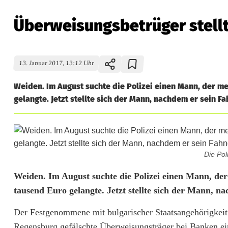
Überweisungsbetrüger stellt 
13. Januar 2017, 13:12 Uhr
Weiden. Im August suchte die Polizei einen Mann, der m
gelangte. Jetzt stellte sich der Mann, nachdem er sein F
Die Pol
Ü
Weiden. Im August suchte die Polizei einen Mann, de
tausend Euro gelangte. Jetzt stellte sich der Mann, 
b
Der Festgenommene mit bulgarischer Staatsangehörigkeit
e
Regensburg gefälschte Überweisungsträger bei Banken ei