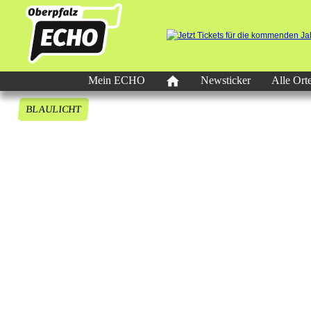
Mein ECHO
Newsticker
Alle Ort
BLAULICHT