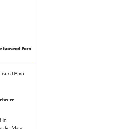
e tausend Euro
mehrere
 in
ss der Mann