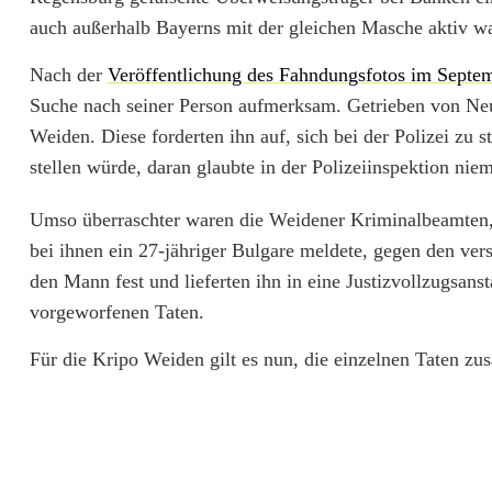
r
auch außerhalb Bayerns mit der gleichen Masche aktiv wa
w
Nach der
Veröffentlichung des Fahndungsfotos im Sept
e
Suche nach seiner Person aufmerksam. Getrieben von Neug
Weiden. Diese forderten ihn auf, sich bei der Polizei zu s
i
stellen würde, daran glaubte in der Polizeiinspektion nie
s
Umso überraschter waren die Weidener Kriminalbeamten, a
u
bei ihnen ein 27-jähriger Bulgare meldete, gegen den v
n
den Mann fest und lieferten ihn in eine Justizvollzugsanst
g
vorgeworfenen Taten.
s
Für die Kripo Weiden gilt es nun, die einzelnen Taten 
b
e
t