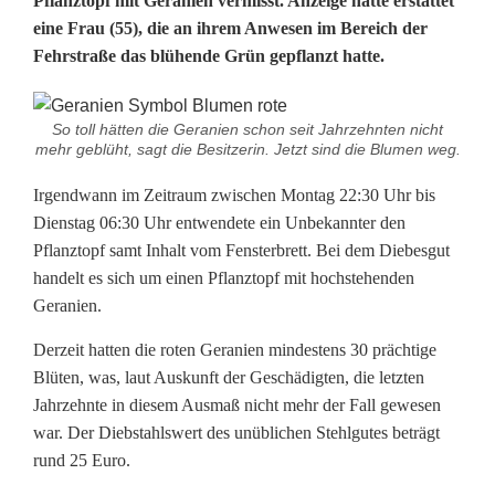
Pflanztopf mit Geranien vermisst. Anzeige hatte erstattet
p
eine Frau (55), die an ihrem Anwesen im Bereich der
Fehrstraße das blühende Grün gepflanzt hatte.
p
i
So toll hätten die Geranien schon seit Jahrzehnten nicht
g
mehr geblüht, sagt die Besitzerin. Jetzt sind die Blumen weg.
s
Irgendwann im Zeitraum zwischen Montag 22:30 Uhr bis
Dienstag 06:30 Uhr entwendete ein Unbekannter den
t
Pflanztopf samt Inhalt vom Fensterbrett. Bei dem Diebesgut
e
handelt es sich um einen Pflanztopf mit hochstehenden
Geranien.
B
Derzeit hatten die roten Geranien mindestens 30 prächtige
l
Blüten, was, laut Auskunft der Geschädigten, die letzten
ü
Jahrzehnte in diesem Ausmaß nicht mehr der Fall gewesen
war. Der Diebstahlswert des unüblichen Stehlgutes beträgt
t
rund 25 Euro.
e