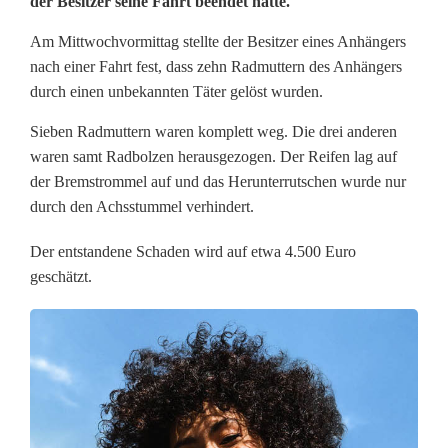
der Besitzer seine Fahrt beendet hatte.
b
Am Mittwochvormittag stellte der Besitzer eines Anhängers
e
nach einer Fahrt fest, dass zehn Radmuttern des Anhängers
durch einen unbekannten Täter gelöst wurden.
k
Sieben Radmuttern waren komplett weg. Die drei anderen
a
waren samt Radbolzen herausgezogen. Der Reifen lag auf
n
der Bremstrommel auf und das Herunterrutschen wurde nur
durch den Achsstummel verhindert.
n
Der entstandene Schaden wird auf etwa 4.500 Euro
t
geschätzt.
e
r
l
o