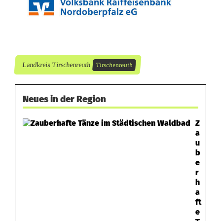
e
r
n
Landkreis Tirschenreuth
Tirschenreuth
Neues in der Region
Z
a
u
b
e
r
h
a
ft
e