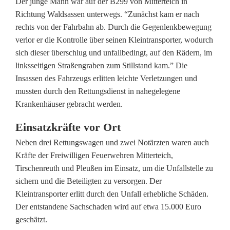
Der junge Mann war auf der B299 von Mitterteich in
u
Richtung Waldsassen unterwegs. “Zunächst kam er nach
rechts von der Fahrbahn ab. Durch die Gegenlenkbewegung
f
verlor er die Kontrolle über seinen Kleintransporter, wodurch
B
sich dieser überschlug und unfallbedingt, auf den Rädern, im
linksseitigen Straßengraben zum Stillstand kam.” Die
2
Insassen des Fahrzeugs erlitten leichte Verletzungen und
9
mussten durch den Rettungsdienst in nahegelegene
Krankenhäuser gebracht werden.
9
Einsatzkräfte vor Ort
b
Neben drei Rettungswagen und zwei Notärzten waren auch
e
Kräfte der Freiwilligen Feuerwehren Mitterteich,
i
Tirschenreuth und Pleußen im Einsatz, um die Unfallstelle zu
sichern und die Beteiligten zu versorgen. Der
P
Kleintransporter erlitt durch den Unfall erhebliche Schäden.
l
Der entstandene Sachschaden wird auf etwa 15.000 Euro
geschätzt.
e