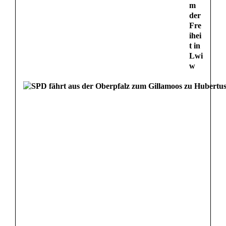
m
der
Fre
ihei
t in
Lwi
w