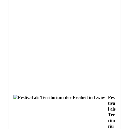
h
s
c
h
a
d
e
n
Fes
tiva
l als
Ter
rito
riu