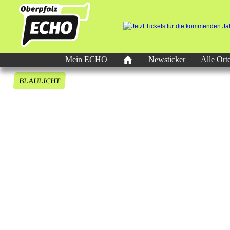
Mein ECHO
Newsticker
Alle Ort
BLAULICHT