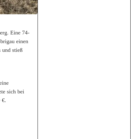
erg. Eine 74-
obrigau einen
 und stieß
eine
te sich bei
 €.