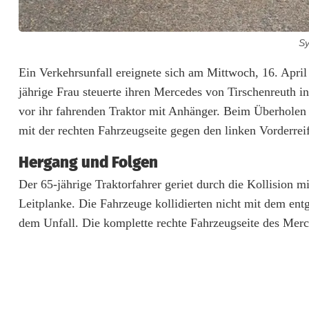
Sy
U
Ein Verkehrsunfall ereignete sich am Mittwoch, 16. Apri
jährige Frau steuerte ihren Mercedes von Tirschenreuth 
n
vor ihr fahrenden Traktor mit Anhänger. Beim Überholen
f
mit der rechten Fahrzeugseite gegen den linken Vorderreif
a
Hergang und Folgen
l
Der 65-jährige Traktorfahrer geriet durch die Kollision m
l
Leitplanke. Die Fahrzeuge kollidierten nicht mit dem ent
dem Unfall. Die komplette rechte Fahrzeugseite des Merc
b
e
i