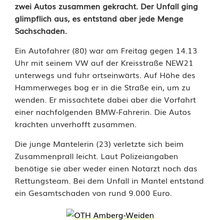
zwei Autos zusammen gekracht. Der Unfall ging
n
glimpflich aus, es entstand aber jede Menge
Sachschaden.
f
a
Ein Autofahrer (80) war am Freitag gegen 14.13
Uhr mit seinem VW auf der Kreisstraße NEW21
l
unterwegs und fuhr ortseinwärts. Auf Höhe des
l
Hammerweges bog er in die Straße ein, um zu
wenden. Er missachtete dabei aber die Vorfahrt
b
einer nachfolgenden BMW-Fahrerin. Die Autos
krachten unverhofft zusammen.
e
i
Die junge Mantelerin (23) verletzte sich beim
Zusammenprall leicht. Laut Polizeiangaben
W
benötige sie aber weder einen Notarzt noch das
e
Rettungsteam. Bei dem Unfall in Mantel entstand
ein Gesamtschaden von rund 9.000 Euro.
n