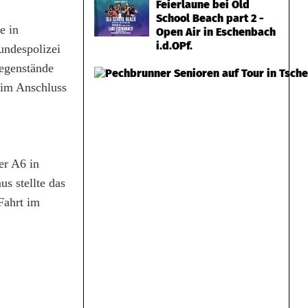
Feierlaune bei Old
School Beach part 2 -
e in
Open Air in Eschenbach
i.d.OPf.
undespolizei
egenstände
 im Anschluss
er A6 in
us stellte das
Fahrt im