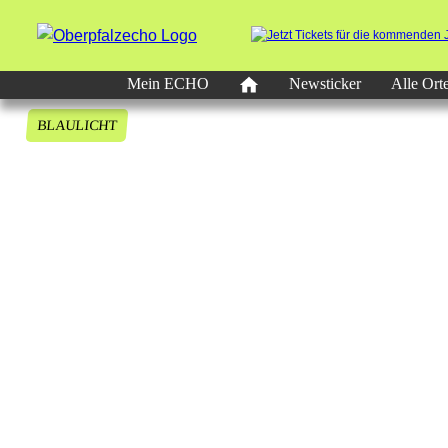
Mein ECHO
Newsticker
Alle Ort
BLAULICHT