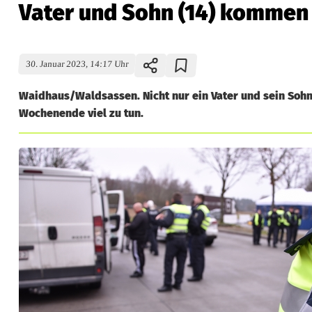
Vater und Sohn (14) kommen 
30. Januar 2023, 14:17 Uhr
Waidhaus/Waldsassen. Nicht nur ein Vater und sein Soh
Wochenende viel zu tun.
V
a
t
e
r
u