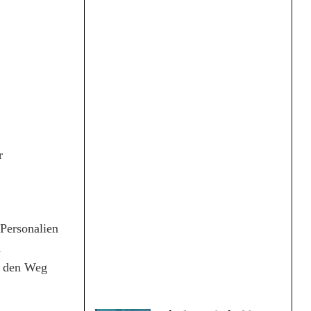
r
 Personalien
n
f den Weg