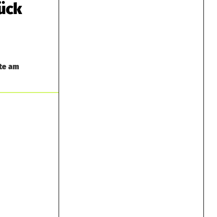
ück
te am