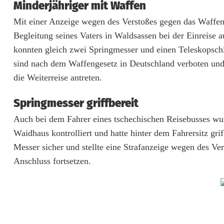
Minderjähriger mit Waffen
m
Mit einer Anzeige wegen des Verstoßes gegen das Waffen
m
Begleitung seines Vaters in Waldsassen bei der Einreise 
e
konnten gleich zwei Springmesser und einen Teleskopsc
sind nach dem Waffengesetz in Deutschland verboten und
n
die Weiterreise antreten.
m
Springmesser griffbereit
i
Auch bei dem Fahrer eines tschechischen Reisebusses wu
t
Waidhaus kontrolliert und hatte hinter dem Fahrersitz gri
W
Messer sicher und stellte eine Strafanzeige wegen des Ve
a
Anschluss fortsetzen.
f
f
e