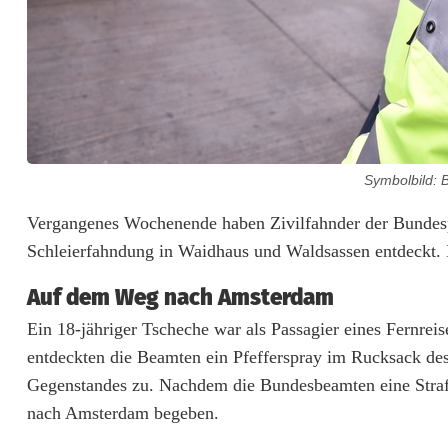
n
d
S
o
h
Symbolbild: 
n
Vergangenes Wochenende haben Zivilfahnder der Bundesp
(
Schleierfahndung in Waidhaus und Waldsassen entdeckt. 
1
Auf dem Weg nach Amsterdam
4
Ein 18-jähriger Tscheche war als Passagier eines Fernrei
)
entdeckten die Beamten ein Pfefferspray im Rucksack des
Gegenstandes zu. Nachdem die Bundesbeamten eine Strafan
k
nach Amsterdam begeben.
o