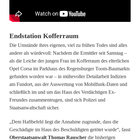
e
B
e
Endstation Kofferraum
s
Die Umstände ihres eigenen, viel zu frühen Todes sind alles
andere als würdevoll: Nachdem die Ermittler seit Samstag –
t
als die Leiche der jungen Frau im Kofferraum des elterlichen
a
Opel Corsa im Parkhaus des Regensburger Toom-Baumarkts
gefunden worden war – in mühevoller Detailarbeit Indizien
t
am Fundort, aus der Auswertung von Mobilfunk-Daten und
t
schließlich im und um das Haus des Verdächtigen Ex-
Freundes zusammentrugen, sind sich Polizei und
e
Staatsanwaltschaft sicher.
r
„Dem Haftbefehl liegt die Annahme zugrunde, dass die
i
Geschädigte im Haus des Beschuldigten getötet wurde“, fasst
Oberstaatsanwalt Thomas Rauscher
die bisherigen