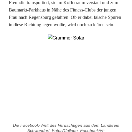
a
Freundin transportiert, sie im Kofferraum verstaut und zum
Baumarkt-Parkhaus in Nähe des Fitness-Clubs der jungen
u
Frau nach Regensburg gefahren. Ob er dabei falsche Spuren
s
in diese Richtung legen wollte, wird noch zu klären sein.
d
e
s
E
x
e
r
w
ü
Die Facebook-Welt des Verdächtigen aus dem Landkreis
Schwandorf. Fotos/Collage: Facebook/jrh