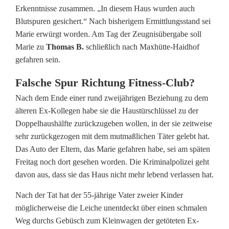
n
Erkenntnisse zusammen. „In diesem Haus wurden auch
o
Blutspuren gesichert.“ Nach bisherigem Ermittlungsstand sei
Marie erwürgt worden. Am Tag der Zeugnisübergabe soll
f
Marie zu
Thomas B.
schließlich nach Maxhütte-Haidhof
f
gefahren sein.
e
Falsche Spur Richtung Fitness-Club?
n
Nach dem Ende einer rund zweijährigen Beziehung zu dem
älteren Ex-Kollegen habe sie die Haustürschlüssel zu der
b
Doppelhaushälfte zurückzugeben wollen, in der sie zeitweise
a
sehr zurückgezogen mit dem mutmaßlichen Täter gelebt hat.
Das Auto der Eltern, das Marie gefahren habe, sei am späten
r
Freitag noch dort gesehen worden. Die Kriminalpolizei geht
i
davon aus, dass sie das Haus nicht mehr lebend verlassen hat.
m
Nach der Tat hat der 55-jährige Vater zweier Kinder
möglicherweise die Leiche unentdeckt über einen schmalen
H
Weg durchs Gebüsch zum Kleinwagen der getöteten Ex-