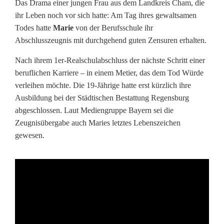
Das Drama einer jungen Frau aus dem Landkreis Cham, die
r
ihr Leben noch vor sich hatte: Am Tag ihres gewaltsamen
Todes hatte
Marie
von der Berufsschule ihr
h
Abschlusszeugnis mit durchgehend guten Zensuren erhalten.
ä
Nach ihrem 1er-Realschulabschluss der nächste Schritt einer
r
beruflichen Karriere – in einem Metier, das dem Tod Würde
verleihen möchte. Die 19-Jährige hatte erst kürzlich ihre
t
Ausbildung bei der Städtischen Bestattung Regensburg
e
abgeschlossen. Laut Mediengruppe Bayern sei die
Zeugnisübergabe auch Maries letztes Lebenszeichen
t
gewesen.
:
J
u
n
g