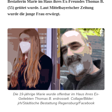
Bestatterin Marie im Haus ihres Ex-Freundes Thomas B.
(55) getötet wurde. Laut Mittelbayerischer Zeitung
wurde die junge Frau erwürgt.
V
e
r
d
a
c
h
Die 19-jährige Marie wurde offenbar im Haus ihres Ex-
t
Geliebten Thomas B. erdrosselt. Collage/Bilder:
jrh/Städtische Bestattung Regensburg/Facebook
e