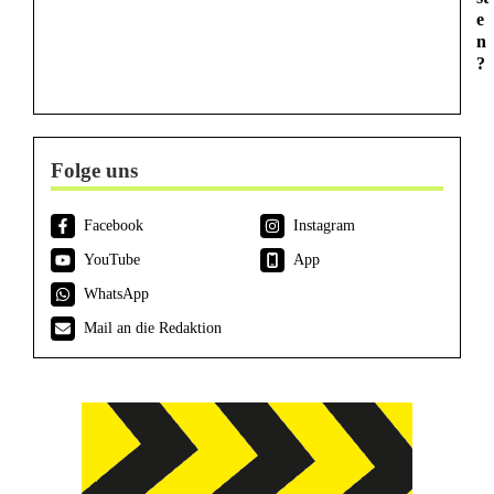
e
n
?
Folge uns
Facebook
Instagram
YouTube
App
WhatsApp
Mail an die Redaktion