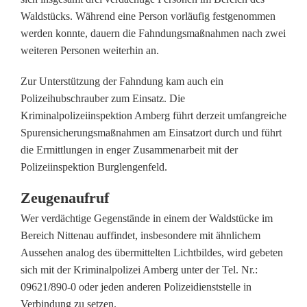
e
Waldstücks. Während eine Person vorläufig festgenommen
werden konnte, dauern die Fahndungsmaßnahmen nach zwei
n
weiteren Personen weiterhin an.
i
Zur Unterstützung der Fahndung kam auch ein
n
Polizeihubschrauber zum Einsatz. Die
W
Kriminalpolizeiinspektion Amberg führt derzeit umfangreiche
Spurensicherungsmaßnahmen am Einsatzort durch und führt
a
die Ermittlungen in enger Zusammenarbeit mit der
l
Polizeiinspektion Burglengenfeld.
d
Zeugenaufruf
s
Wer verdächtige Gegenstände in einem der Waldstücke im
Bereich Nittenau auffindet, insbesondere mit ähnlichem
t
Aussehen analog des übermittelten Lichtbildes, wird gebeten
sich mit der Kriminalpolizei Amberg unter der Tel. Nr.:
ü
09621/890-0 oder jeden anderen Polizeidienststelle in
c
Verbindung zu setzen.