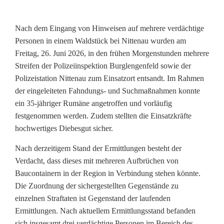
c
h
Nach dem Eingang von Hinweisen auf mehrere verdächtige
Personen in einem Waldstück bei Nittenau wurden am
t
Freitag, 26. Juni 2026, in den frühen Morgenstunden mehrere
i
Streifen der Polizeiinspektion Burglengenfeld sowie der
Polizeistation Nittenau zum Einsatzort entsandt. Im Rahmen
g
der eingeleiteten Fahndungs- und Suchmaßnahmen konnte
e
ein 35-jähriger Rumäne angetroffen und vorläufig
festgenommen werden. Zudem stellten die Einsatzkräfte
P
hochwertiges Diebesgut sicher.
e
Nach derzeitigem Stand der Ermittlungen besteht der
r
Verdacht, dass dieses mit mehreren Aufbrüchen von
Baucontainern in der Region in Verbindung stehen könnte.
s
Die Zuordnung der sichergestellten Gegenstände zu
o
einzelnen Straftaten ist Gegenstand der laufenden
Ermittlungen. Nach aktuellem Ermittlungsstand befanden
n
sich insgesamt drei verdächtige Personen im Bereich des