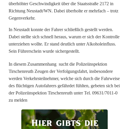
l
überhöhter Geschwindigkeit über die Staatsstraße 2172 in
Richtung Neustadt/WN. Dabei überholte er mehrfach – trotz
g
Gegenverkehr.
u
In Neustadt konnte der Fahrer schließlich gestellt werden.
n
Dabei stellte sich schnell heraus, warum er sich der Kontrolle
unterziehen wollte. Er stand deutlich unter Alkoholeinfluss.
g
Sein Führerschein wurde sichergestellt.
s
In diesem Zusammenhang sucht die Polizeiinspektion
f
Tirschenreuth Zeugen der Verfolgungsfahrt, insbesondere
werden Verkehrsteilnehmer, welche sich durch die Fahrweise
a
des flüchtigen Autofahrers gefährdet fühlten, gebeten sich bei
h
der Polizeiinspektion Tirschenreuth unter Tel. 09631/7011-0
zu melden
r
t
m