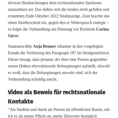
diverser Beobachtungen dem rechtsnationalen Spektrum
r
zuzuordnen sei. Das ließen sich die beiden nicht gefallen und
erstatteten Ende Oktober 2022 Strafanzeige. Zant brachte das
i
einen Strafbescheid ein, gegen den er Widerspruch einlegte –
c
es folgte die Verhandlung am Dienstag vor Richterin
Carina
Särve
.
h
Staatsanwältin
Anja Benner
erkannte in den vorgelegten
t
Emails die Verletzung des Paragraph 187 im Strafgesetzbuch.
:
Dieser besagt, dass jemand, der über eine Person gegenüber
einem Dritten ehrverletzende Behauptungen aufstellt, obwohl
S
er weiß, dass die Behauptungen unwahr sind, sich der
c
Verleumdung schuldig macht.
h
Video als Beweis für rechtsnationale
ö
Kontakte
n
“Als Stadtrat und damit als Person im öffentlichen Raum, sah
ich es als meine Pflicht an, meine Hinweise bezüglich