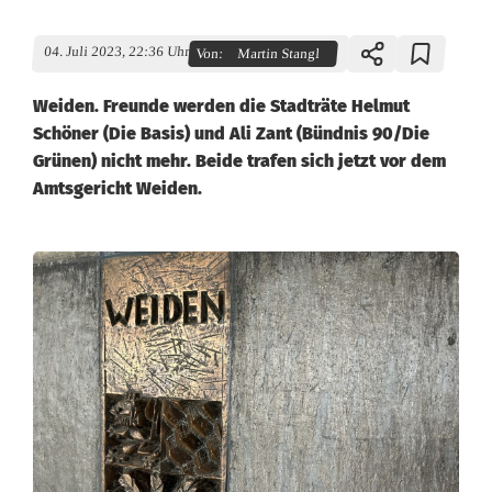
04. Juli 2023, 22:36 Uhr
Von:
Martin Stangl
Weiden. Freunde werden die Stadträte Helmut
Schöner (Die Basis) und Ali Zant (Bündnis 90/Die
Grünen) nicht mehr. Beide trafen sich jetzt vor dem
Amtsgericht Weiden.
S
t
a
d
t
r