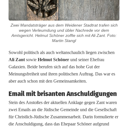
ä
t
Zwei Mandatsträger aus dem Weidener Stadtrat trafen sich
e
wegen Verleumdung und übler Nachrede vor dem
Amtsgericht. Helmut Schöner zoffte sich mit Ali Zant. Foto:
v
Martin Stangl
o
Sowohl politisch als auch weltanschaulich liegen zwischen
Ali Zant
sowie
Helmut Schöner
und seiner Ehefrau
r
Galaxien. Beide berufen sich auf das hohe Gut der
A
Meinungsfreiheit und ihren politischen Auftrag. Das war es
aber auch schon mit den Gemeinsamkeiten.
m
Email mit brisanten Anschuldigungen
t
Stein des Anstoßes der aktuellen Anklage gegen Zant waren
s
zwei Emails an die Jüdische Gemeinde und die Gesellschaft
g
für Christlich-Jüdische Zusammenarbeit. Darin formulierte er
die Anschuldigung, dass das Ehepaar Schöner aufgrund
e