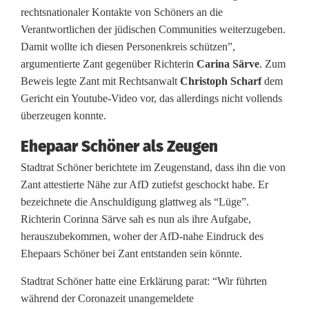
e
rechtsnationaler Kontakte von Schöners an die
r
Verantwortlichen der jüdischen Communities weiterzugeben.
Damit wollte ich diesen Personenkreis schützen”,
z
argumentierte Zant gegenüber Richterin
Carina Särve
. Zum
o
Beweis legte Zant mit Rechtsanwalt
Christoph Scharf
dem
Gericht ein Youtube-Video vor, das allerdings nicht vollends
f
überzeugen konnte.
f
Ehepaar Schöner als Zeugen
e
Stadtrat Schöner berichtete im Zeugenstand, dass ihn die von
n
Zant attestierte Nähe zur AfD zutiefst geschockt habe. Er
bezeichnete die Anschuldigung glattweg als “Lüge”.
m
Richterin Corinna Särve sah es nun als ihre Aufgabe,
i
herauszubekommen, woher der AfD-nahe Eindruck des
Ehepaars Schöner bei Zant entstanden sein könnte.
t
Stadtrat Schöner hatte eine Erklärung parat: “Wir führten
Z
während der Coronazeit unangemeldete