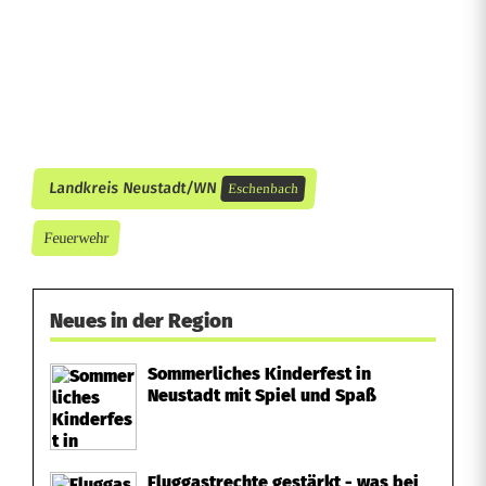
n
Landkreis Neustadt/WN
Eschenbach
Feuerwehr
Neues in der Region
Sommerliches Kinderfest in
Neustadt mit Spiel und Spaß
Fluggastrechte gestärkt - was bei