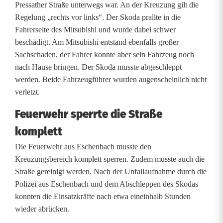
r
Pressather Straße unterwegs war. An der Kreuzung gilt die
Regelung „rechts vor links“. Der Skoda prallte in die
s
Fahrerseite des Mitsubishi und wurde dabei schwer
u
beschädigt. Am Mitsubishi entstand ebenfalls großer
Sachschaden, der Fahrer konnte aber sein Fahrzeug noch
n
nach Hause bringen. Der Skoda musste abgeschleppt
f
werden. Beide Fahrzeugführer wurden augenscheinlich nicht
verletzt.
a
Feuerwehr sperrte die Straße
l
komplett
l
Die Feuerwehr aus Eschenbach musste den
m
Kreuzungsbereich komplett sperren. Zudem musste auch die
Straße gereinigt werden. Nach der Unfallaufnahme durch die
i
Polizei aus Eschenbach und dem Abschleppen des Skodas
t
konnten die Einsatzkräfte nach etwa eineinhalb Stunden
wieder abrücken.
z