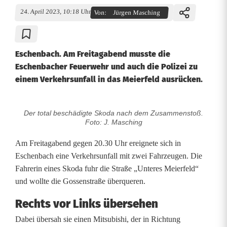
24. April 2023, 10:18 Uhr
Von:
Jürgen Masching
Eschenbach. Am Freitagabend musste die
Eschenbacher Feuerwehr und auch die Polizei zu
einem Verkehrsunfall in das Meierfeld ausrücken.
Der total beschädigte Skoda nach dem Zusammenstoß.
V
Foto: J. Masching
e
Am Freitagabend gegen 20.30 Uhr ereignete sich in
r
Eschenbach eine Verkehrsunfall mit zwei Fahrzeugen. Die
Fahrerin eines Skoda fuhr die Straße „Unteres Meierfeld“
k
und wollte die Gossenstraße überqueren.
e
Rechts vor Links übersehen
h
Dabei übersah sie einen Mitsubishi, der in Richtung