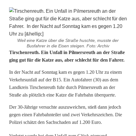
Weil eine Katze über die Straße huschte, musste der
Busfahrer in die Eisen steigen. Foto: Archiv
V
Tirschenreuth. Ein Unfall in Pilmersreuth an der Straße
ging gut für die Katze aus, aber schlecht für den Fahrer.
e
In der Nacht auf Sonntag kam es gegen 1.20 Uhr zu einem
r
Verkehrsunfall auf der B15. Ein Autofahrer (30) aus dem
k
Landkreis Tirschenreuth fuhr durch Pilmersreuth an der
Straße als plötzlich eine Katze die Fahrbahn überquerte.
e
Der 30-Jährige versuchte auszuweichen, stieß dann jedoch
h
gegen einen Fahrbahnteiler und zwei Verkehrszeichen. Die
r
Polizei schätzt den Sachschaden auf 1.200 Euro.
s
Verletzt wurde bei dem Unfall zum Glück niemand.