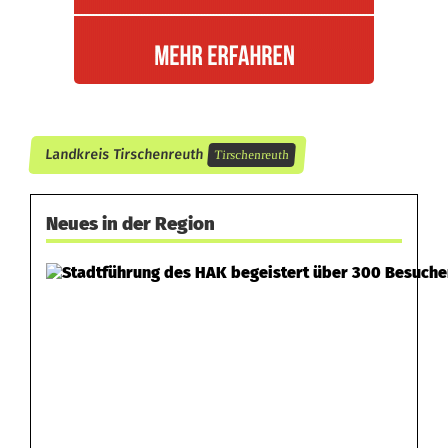
K
a
t
z
e
Landkreis Tirschenreuth
Tirschenreuth
Neues in der Region