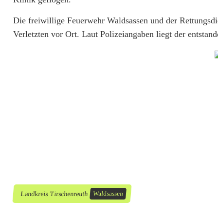
u
Die freiwillige Feuerwehr Waldsassen und der Rettungsdi
f
Verletzten vor Ort. Laut Polizeiangaben liegt der entsta
f
u
n
g
i
n
S
c
Landkreis Tirschenreuth
Waldsassen
h
u