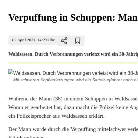
Verpuffung in Schuppen: Mann
16. April 2021, 14:23 Uhr
Waldsassen. Durch Verbrennungen verletzt wird ein 38-Jähri
Mit schweren Kopfverletzungen wird ein Sattelzugfahrer nach e
V
Während der Mann (38) in einem Schuppen in Waldsassen
Woran er gearbeitet hat, dazu macht die Polizei keine A
e
ein Polizeisprecher aus Waldsassen erklärt.
r
Der Mann wurde durch die Verpuffung mittelschwer verletz
p
Klinik geflogen.