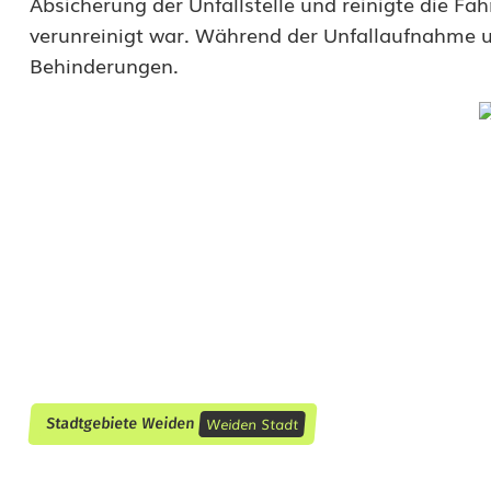
Absicherung der Unfallstelle und reinigte die Fa
e
verunreinigt war. Während der Unfallaufnahme 
Behinderungen.
i
R
o
t
i
n
d
i
e
Weiden Stadt
Stadtgebiete Weiden
K
r