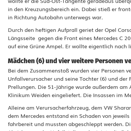
wollte er die Süd-Ost-Tangente geradeaus überqu
r
in den Kreuzungsbereich ein. Dabei stieß er front
V
in Richtung Autobahn unterwegs war.
e
Durch den heftigen Aufprall geriet der Opel Corsa
Längsseite gegen die Front eines Mercedes C 200
r
auf eine Grüne Ampel. Er wollte eigentlich nach 
l
e
Mädchen (6) und vier weitere Personen ve
Bei dem Zusammenstoß wurden vier Personen verl
t
Unfallverursacher und seine Tochter (6) und der F
z
Prellungen. Die 51-Jährige wurde außerdem am A
t
Klinikum Weiden eingeliefert. Die Insassen im Me
e
Alleine am Verursacherfahrzeug, dem VW Sharan
dem Mercedes entstand ein Schaden von jeweils 
:
fahrbereit und mussten abgeschleppt werden. Die 
B