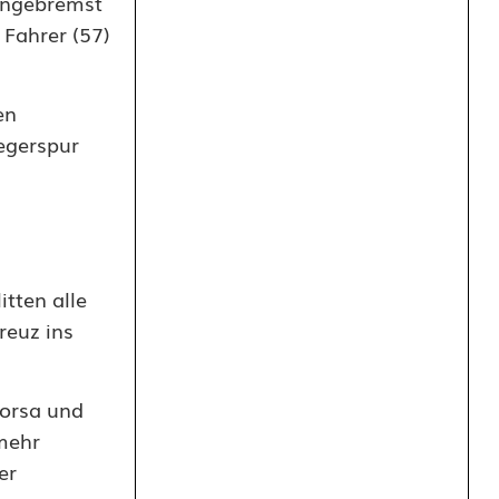
 ungebremst
 Fahrer (57)
en
egerspur
itten alle
reuz ins
Corsa und
mehr
er