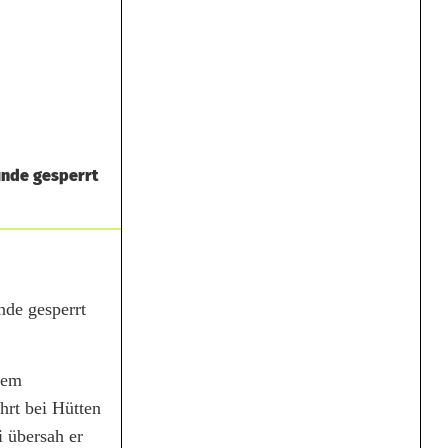
unde gesperrt
nde gesperrt
dem
rt bei Hütten
i übersah er