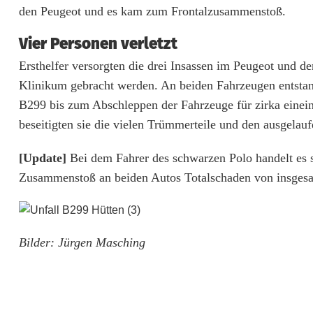
e
den Peugeot und es kam zum Frontalzusammenstoß.
r
Vier Personen verletzt
l
Ersthelfer versorgten die drei Insassen im Peugeot und den
e
Klinikum gebracht werden. An beiden Fahrzeugen entstan
B299 bis zum Abschleppen der Fahrzeuge für zirka einei
t
beseitigten sie die vielen Trümmerteile und den ausgelauf
z
[Update]
Bei dem Fahrer des schwarzen Polo handelt es s
t
Zusammenstoß an beiden Autos Totalschaden von insgesa
e
n
Bilder: Jürgen Masching
a
c
h