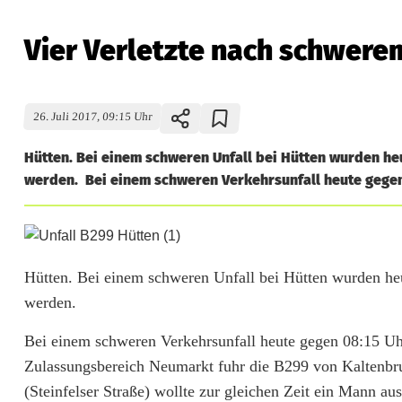
Vier Verletzte nach schwerem
26. Juli 2017, 09:15 Uhr
Hütten. Bei einem schweren Unfall bei Hütten wurden heu
werden. Bei einem schweren Verkehrsunfall heute gegen
V
i
Hütten. Bei einem schweren Unfall bei Hütten wurden heu
werden.
e
r
Bei einem schweren Verkehrsunfall heute gegen 08:15 Uh
Zulassungsbereich Neumarkt fuhr die B299 von Kaltenbr
V
(Steinfelser Straße) wollte zur gleichen Zeit ein Mann au