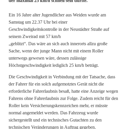
der maximal 25 km/h schnell sein dürfte.
V
Ein 16 Jahre alter Jugendlicher aus Weiden wurde am
Samstag um 22.37 Uhr bei einer
o
Geschwindigkeitskontrolle in der Neustädter Straße auf
seinem Zweirad mit 57 km/h
n
„geblitzt“. Das wäre an sich auch innerorts allzu große
S
Sache, wenn der junge Mann nicht mit einem Roller
unterwegs gewesen wäre, dessen zulässige
c
Höchstgeschwindigkeit lediglich 25 km/h beträgt.
h
Die Geschwindigkeit in Verbindung mit der Tatsache, dass
u
der Fahrer für ein solch aufgemotztes Gerät nicht die
erforderliche Fahrerlaubnis besaß, hatte eine Anzeige wegen
h
Fahrens ohne Fahrerlaubnis zur Folge. Zudem reicht für den
d
Roller kein Versicherungskennzeichen mehr, er müsste
normal angemeldet werden. Das Fahrzeug wurde
i
sichergestellt und ein technisches Gutachten zu den
e
technischen Veränderungen in Auftrag gegeben.