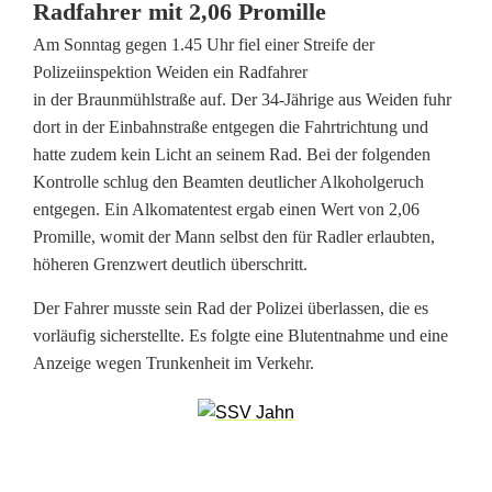
Radfahrer mit 2,06 Promille
n
Am Sonntag gegen 1.45 Uhr fiel einer Streife der
Polizeiinspektion Weiden ein Radfahrer
e
in der Braunmühlstraße auf. Der 34-Jährige aus Weiden fuhr
n
dort in der Einbahnstraße entgegen die Fahrtrichtung und
hatte zudem kein Licht an seinem Rad. Bei der folgenden
R
Kontrolle schlug den Beamten deutlicher Alkoholgeruch
a
entgegen. Ein Alkomatentest ergab einen Wert von 2,06
Promille, womit der Mann selbst den für Radler erlaubten,
d
höheren Grenzwert deutlich überschritt.
l
Der Fahrer musste sein Rad der Polizei überlassen, die es
e
vorläufig sicherstellte. Es folgte eine Blutentnahme und eine
Anzeige wegen Trunkenheit im Verkehr.
r
n
u