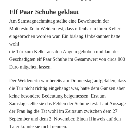
b
Elf Paar Schuhe geklaut
e
Am Samstagnachmittag stellte eine Bewohnerin der
Moltkestraße in Weiden fest, dass offenbar in ihren Keller
n
eingebrochen worden war. Ein bislang Unbekannter hatte
,
wohl
die Tür zum Keller aus den Angeln gehoben und laut der
b
Geschädigten elf Paar Schuhe im Gesamtwert von circa 800
e
Euro mitgehen lassen.
t
Der Weidenerin war bereits am Donnerstag aufgefallen, dass
r
die Tür nicht richtig eingehängt war, hatte dem Ganzen aber
keine besondere Bedeutung beigemessen. Erst am
u
Samstag stellte sie das Fehlen der Schuhe fest. Laut Aussage
n
der Frau lag die Tat wohl im Zeitraum zwischen dem 27.
September und dem 2. November. Einen Hinweis auf den
k
Täter konnte sie nicht nennen.
e