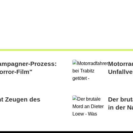
hampagner-Prozess:
Motorrad
orror-Film"
Unfallve
ht Zeugen des
Der bru
in der 