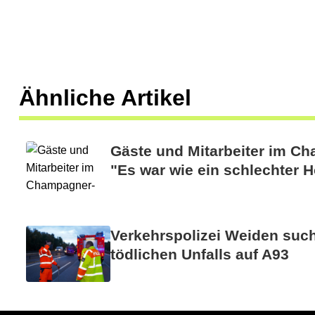
s
R
o
Ähnliche Artikel
l
l
Gäste und Mitarbeiter im C
e
"Es war wie ein schlechter H
r
s
a
Verkehrspolizei Weiden suc
tödlichen Unfalls auf A93
b