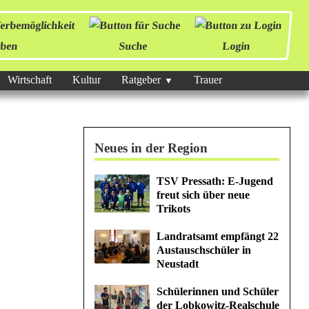
ben
Suche
Login
Wirtschaft
Kultur
Ratgeber
Trauer
Neues in der Region
TSV Pressath: E-Jugend
freut sich über neue
Trikots
Landratsamt empfängt 22
Austauschschüler in
Neustadt
Schülerinnen und Schüler
der Lobkowitz-Realschule