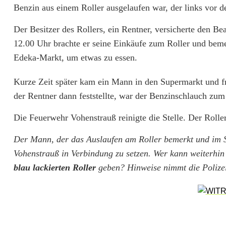
Benzin aus einem Roller ausgelaufen war, der links vor
E
Der Besitzer des Rollers, ein Rentner, versicherte den 
d
12.00 Uhr brachte er seine Einkäufe zum Roller und beme
e
Edeka-Markt, um etwas zu essen.
k
Kurze Zeit später kam ein Mann in den Supermarkt und fr
a
der Rentner dann feststellte, war der Benzinschlauch z
-
Die Feuerwehr Vohenstrauß reinigte die Stelle. Der Roll
M
Der Mann, der das Auslaufen am Roller bemerkt und im Su
a
Vohenstrauß in Verbindung zu setzen. Wer kann weiterhi
blau lackierten Roller
geben? Hinweise nimmt die Polize
r
k
t