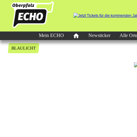
Mein ECHO
Newsticker
Alle Ort
BLAULICHT