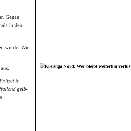
ar. Gegen
als in den
fen würde. Wie
 aus.
olizei in
ffallend
gelb-
n.