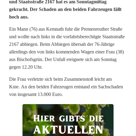
und Staatsstraße 2167 hat es am Sonntagmittag
o
gekracht. Der Schaden an den beiden Fahrzeugen fällt
hoch aus.
r
f
Ein Mann (76) aus Kemnath fuhr die Premenreuther Straße
und wollte nach links in die vorfahrtsberechtigte Staatsstraße
a
2167 abbiegen. Beim Abbiegen übersah der 76-Jährige
h
allerdings den von links kommenden Wagen einer Frau (38)
aus Bischofsgrün. Der Unfall ereignete sich am Sonntag
r
gegen 12.20 Uhr.
t
Die Frau verletzte sich beim Zusammenstoß leicht am
m
Knie. An den beiden Fahrzeugen entstand ein Sachschaden
von insgesamt 13.000 Euro.
i
s
s
a