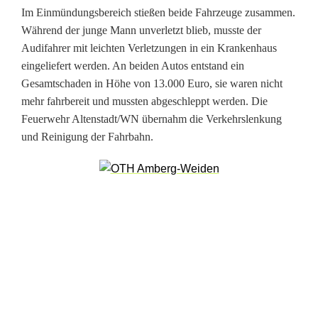
r
Im Einmündungsbereich stießen beide Fahrzeuge zusammen.
Während der junge Mann unverletzt blieb, musste der
t
Audifahrer mit leichten Verletzungen in ein Krankenhaus
eingeliefert werden. An beiden Autos entstand ein
ü
Gesamtschaden in Höhe von 13.000 Euro, sie waren nicht
b
mehr fahrbereit und mussten abgeschleppt werden. Die
Feuerwehr Altenstadt/WN übernahm die Verkehrslenkung
e
und Reinigung der Fahrbahn.
r
s
e
h
e
n
-