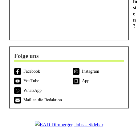
fo
st
e
n
?
Folge uns
Facebook
Instagram
YouTube
App
WhatsApp
Mail an die Redaktion