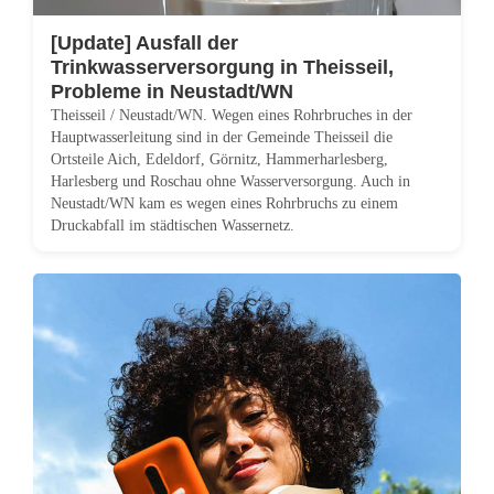
g
[Update] Ausfall der
e
Trinkwasserversorgung in Theisseil,
Probleme in Neustadt/WN
b
Theisseil / Neustadt/WN. Wegen eines Rohrbruches in der
Hauptwasserleitung sind in der Gemeinde Theisseil die
o
Ortsteile Aich, Edeldorf, Görnitz, Hammerharlesberg,
Harlesberg und Roschau ohne Wasserversorgung. Auch in
t
Neustadt/WN kam es wegen eines Rohrbruchs zu einem
f
Druckabfall im städtischen Wassernetz.
ü
r
N
e
u
s