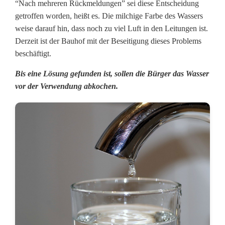
W
“Nach mehreren Rückmeldungen” sei diese Entscheidung
getroffen worden, heißt es. Die milchige Farbe des Wassers
a
weise darauf hin, dass noch zu viel Luft in den Leitungen ist.
Derzeit ist der Bauhof mit der Beseitigung dieses Problems
s
beschäftigt.
s
Bis eine Lösung gefunden ist, sollen die Bürger das Wasser
e
vor der Verwendung abkochen.
r
a
b
k
o
c
h