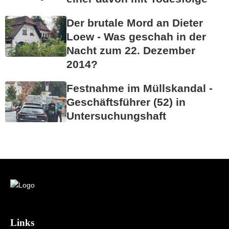
Der brutale Mord an Dieter
Loew - Was geschah in der
Nacht zum 22. Dezember
2014?
Festnahme im Müllskandal -
Geschäftsführer (52) in
Untersuchungshaft
Links