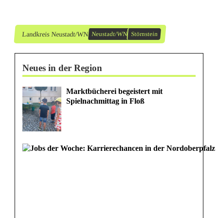
g
e
Landkreis Neustadt/WN
Neustadt/WN
Störnstein
b
Neues in der Region
u
n
Marktbücherei begeistert mit
Spielnachmittag in Floß
g
e
r
l
a
s