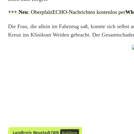
e
+++ N
eu
: OberpfalzECHO-Nachrichten kostenlos per
Wh
n
R
Die Frau, die allein im Fahrzeug saß, konnte sich selbs
Kreuz ins Klinikum Weiden gebracht. Der Gesamtschaden
e
h
ü
b
e
r
s
c
h
Landkreis Neustadt/WN
Kohlberg