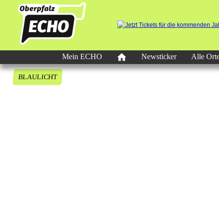
Mein ECHO
Newsticker
Alle Ort
BLAULICHT