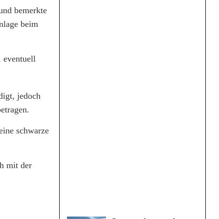
 und bemerkte
anlage beim
 eventuell
digt, jedoch
etragen.
 eine schwarze
h mit der