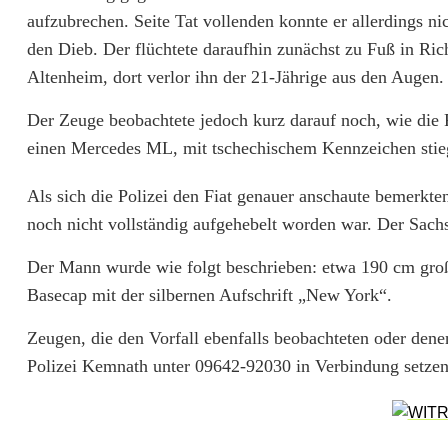
u
aufzubrechen. Seite Tat vollenden konnte er allerdings 
g
den Dieb. Der flüchtete daraufhin zunächst zu Fuß in Ri
e
Altenheim, dort verlor ihn der 21-Jährige aus den Augen.
n
Der Zeuge beobachtete jedoch kurz darauf noch, wie die 
einen Mercedes ML, mit tschechischem Kennzeichen stieg
g
e
Als sich die Polizei den Fiat genauer anschaute bemerkten
noch nicht vollständig aufgehebelt worden war. Der Sac
s
u
Der Mann wurde wie folgt beschrieben: etwa 190 cm groß,
Basecap mit der silbernen Aufschrift „New York“.
c
Zeugen, die den Vorfall ebenfalls beobachteten oder dene
h
Polizei Kemnath unter 09642-92030 in Verbindung setzen
t
: