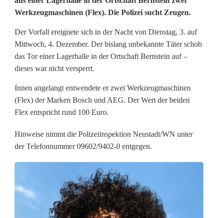
aus einer Lagerhalle in der Ortschaft Bernstein zwei
w
Werkzeugmaschinen (Flex). Die Polizei sucht Zeugen.
e
Der Vorfall ereignete sich in der Nacht von Dienstag, 3. auf
i
Mittwoch, 4. Dezember. Der bislang unbekannte Täter schob
das Tor einer Lagerhalle in der Ortschaft Bernstein auf –
F
dieses war nicht versperrt.
l
Innen angelangt entwendete er zwei Werkzeugmaschinen
e
(Flex) der Marken Bosch und AEG. Der Wert der beiden
Flex entspricht rund 100 Euro.
x
Hinweise nimmt die Polizeiinspektion Neustadt/WN unter
s
der Telefonnummer 09602/9402-0 entgegen.
i
n
d
w