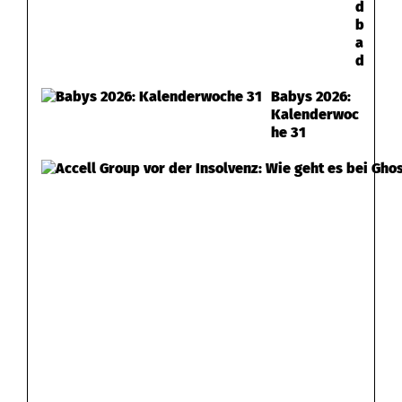
d
b
a
d
Babys 2026:
Kalenderwoc
he 31