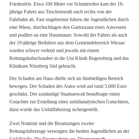
c
Friedenfels. Etwa 100 Meter vor Schmierofen kam der 19-
jährige Fahrer aus Tirschenreuth nach rechts von der
h
Fahrbahn ab. Fast ungebremst fuhren die Jugendlichen durch
eine Wiese, durchschlugen den Gartenzaun eines Anwesens
w
und prallten an eine Hausmauer. Sowohl der Fahrer als auch
e
der 19-jährige Beifahrer aus dem Gemeindebereich Wiesau
wurden schwer verletzt und jeweils mit einem
r
Rettungshubschrauber in die Uni Klinik Regensburg und das
V
Klinikum Nürnberg Süd gebracht.
e
Der Schaden am Haus dürfte sich im fünfstelligen Bereich
bewegen. Der Schaden des Autos wird auf rund 5.000 Euro
r
geschätzt. Der zuständige Staatsanwalt beauftragte einen
l
Gutachter zur Erstellung eines unfallanalytischen Gutachtens,
dazu wurde das Unfallfahrzeug sichergestellt.
e
t
Zwei Notärzte und die Besatzungen zweier
Rettungsfahrzeuge versorgten die beiden Jugendlichen an der
z
Unfallstelle. Die Feuerwehren aus Thumsenreuth,