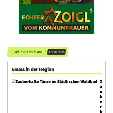
f
a
l
l
Landkreis Tirschenreuth
Friedenfels
Neues in der Region
Z
a
u
b
e
r
h