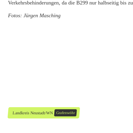
Verkehrsbehinderungen, da die B299 nur halbseitig bis z
e
Fotos: Jürgen Masching
n
,
e
i
n
V
e
r
l
Landkreis Neustadt/WN
Grafenwöhr
e