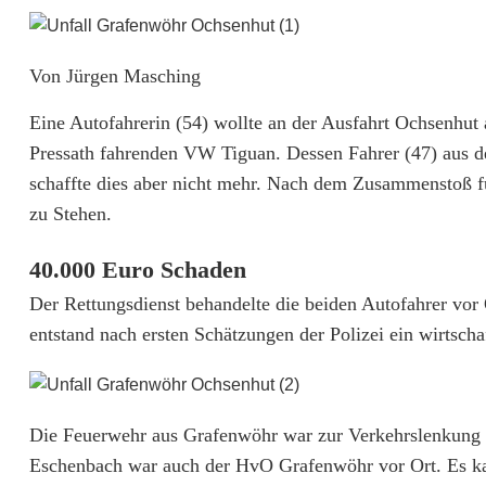
e
i
Von Jürgen Masching
T
Eine Autofahrerin (54) wollte an der Ausfahrt Ochsenhut 
o
Pressath fahrenden VW Tiguan. Dessen Fahrer (47) aus d
schaffte dies aber nicht mehr. Nach dem Zusammenstoß f
t
zu Stehen.
a
40.000 Euro Schaden
l
Der Rettungsdienst behandelte die beiden Autofahrer vor 
s
entstand nach ersten Schätzungen der Polizei ein wirtsc
c
h
Die Feuerwehr aus Grafenwöhr war zur Verkehrslenkung u
ä
Eschenbach war auch der HvO Grafenwöhr vor Ort. Es ka
d