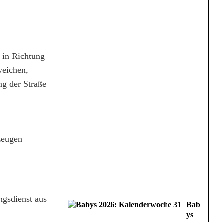
n in Richtung
weichen,
ng der Straße
rzeugen
ngsdienst aus
Bab
ys