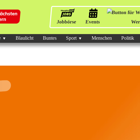
Jobbörse
Events
Wer
e
Blaulicht
Buntes
Sport
Menschen
Politik