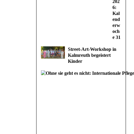
202
6:
Kal
end
erw
och
e 31
Street-Art-Workshop in
Kalmreuth begeistert
Kinder